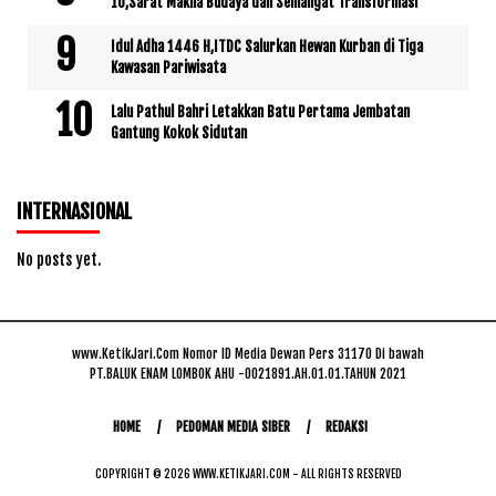
10,Sarat Makna Budaya dan Semangat Transformasi
Idul Adha 1446 H,ITDC Salurkan Hewan Kurban di Tiga
Kawasan Pariwisata
Lalu Pathul Bahri Letakkan Batu Pertama Jembatan
Gantung Kokok Sidutan
INTERNASIONAL
No posts yet.
www.KetikJari.Com Nomor ID Media Dewan Pers 31170 Di bawah
PT.BALUK ENAM LOMBOK AHU -0021891.AH.01.01.TAHUN 2021
HOME
PEDOMAN MEDIA SIBER
REDAKSI
COPYRIGHT © 2026 WWW.KETIKJARI.COM - ALL RIGHTS RESERVED