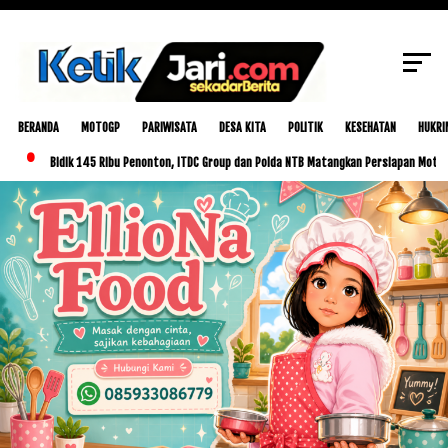
SCROLL TO CONTINUE WITH CONTENT
BERANDA
MOTOGP
PARIWISATA
DESA KITA
POLITIK
KESEHATAN
HUKRI
Bidik 145 Ribu Penonton, ITDC Group dan Polda NTB Matangkan Persiapan MotoGP Indone