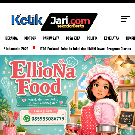
SCROLL TO CONTINUE WITH CONTENT
BERANDA
MOTOGP
PARIWISATA
DESA KITA
POLITIK
KESEHATAN
HUKRI
sia 2026
ITDC Perkuat Talenta Lokal dan UMKM Lewat Program Glorious Golo Mori