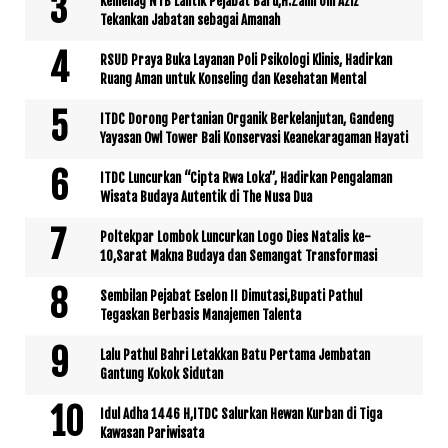
Kemenag NTB Lantik Pejabat Baru,H.Zamroni Aziz
Tekankan Jabatan sebagai Amanah
RSUD Praya Buka Layanan Poli Psikologi Klinis, Hadirkan
Ruang Aman untuk Konseling dan Kesehatan Mental
ITDC Dorong Pertanian Organik Berkelanjutan, Gandeng
Yayasan Owl Tower Bali Konservasi Keanekaragaman Hayati
ITDC Luncurkan “Cipta Rwa Loka”, Hadirkan Pengalaman
Wisata Budaya Autentik di The Nusa Dua
Poltekpar Lombok Luncurkan Logo Dies Natalis ke-
10,Sarat Makna Budaya dan Semangat Transformasi
Sembilan Pejabat Eselon II Dimutasi,Bupati Pathul
Tegaskan Berbasis Manajemen Talenta
Lalu Pathul Bahri Letakkan Batu Pertama Jembatan
Gantung Kokok Sidutan
Idul Adha 1446 H,ITDC Salurkan Hewan Kurban di Tiga
Kawasan Pariwisata