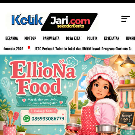
SCROLL TO CONTINUE WITH CONTENT
BERANDA
MOTOGP
PARIWISATA
DESA KITA
POLITIK
KESEHATAN
HUKRI
a 2026
ITDC Perkuat Talenta Lokal dan UMKM Lewat Program Glorious Golo Mori