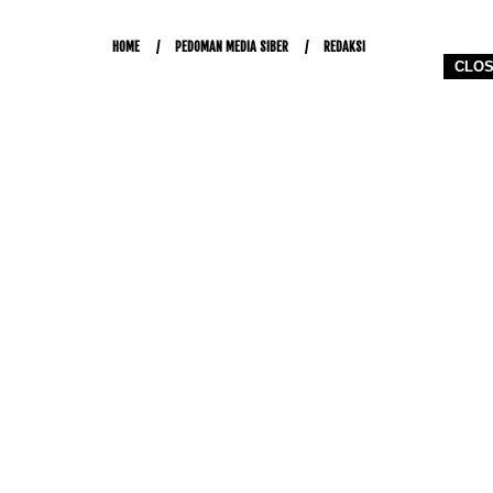
HOME
PEDOMAN MEDIA SIBER
REDAKSI
CLO
COPYRIGHT © 2026 WWW.KETIKJARI.COM - ALL RIGHTS RESERVED