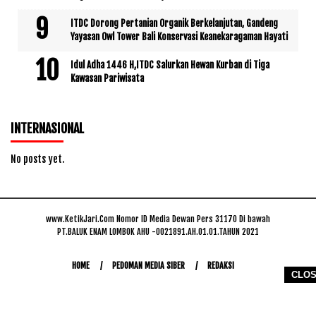
ITDC Dorong Pertanian Organik Berkelanjutan, Gandeng
Yayasan Owl Tower Bali Konservasi Keanekaragaman Hayati
Idul Adha 1446 H,ITDC Salurkan Hewan Kurban di Tiga
Kawasan Pariwisata
INTERNASIONAL
No posts yet.
www.KetikJari.Com Nomor ID Media Dewan Pers 31170 Di bawah
PT.BALUK ENAM LOMBOK AHU -0021891.AH.01.01.TAHUN 2021
HOME
PEDOMAN MEDIA SIBER
REDAKSI
CLO
COPYRIGHT © 2026 WWW.KETIKJARI.COM - ALL RIGHTS RESERVED