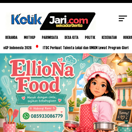
SCROLL TO CONTINUE WITH CONTENT
BERANDA
MOTOGP
PARIWISATA
DESA KITA
POLITIK
KESEHATAN
HUKRI
donesia 2026
ITDC Perkuat Talenta Lokal dan UMKM Lewat Program Glorious Golo Mo