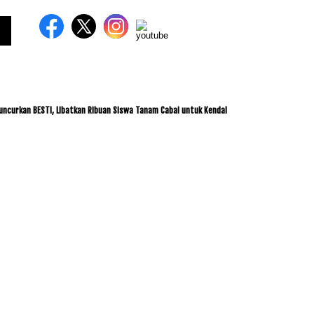
an BESTI, Libatkan Ribuan Siswa Tanam Cabai untuk Kendalikan Inflasi
ITDC dan IM