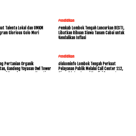
Pendidikan
at Talenta Lokal dan UMKM
Pemkab Lombok Tengah Luncurkan BESTI,
gram Glorious Golo Mori
Libatkan Ribuan Siswa Tanam Cabai untuk
Kendalikan Inflasi
Pendidikan
ng Pertanian Organik
Diskominfo Lombok Tengah Perkuat
tan, Gandeng Yayasan Owl Tower
Pelayanan Publik Melalui Call Center 112,
rvasi Keanekaragaman Hayati
Siaga 24 Jam Layani Kondisi Darurat
www.KetikJari.Com Nomor ID Media Dewan Pers 31170 Di bawah
PT.BALUK ENAM LOMBOK AHU -0021891.AH.01.01.TAHUN 2021