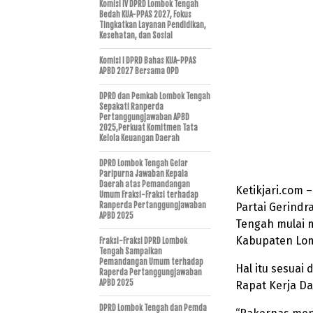
Komisi IV DPRD Lombok Tengah
Bedah KUA-PPAS 2027, Fokus
Tingkatkan Layanan Pendidikan,
Kesehatan, dan Sosial
Komisi I DPRD Bahas KUA-PPAS
APBD 2027 Bersama OPD
DPRD dan Pemkab Lombok Tengah
Sepakati Ranperda
Pertanggungjawaban APBD
2025,Perkuat Komitmen Tata
Kelola Keuangan Daerah
DPRD Lombok Tengah Gelar
Paripurna Jawaban Kepala
Daerah atas Pemandangan
Ketikjari.com
Umum Fraksi-Fraksi terhadap
Ranperda Pertanggungjawaban
Partai Gerindr
APBD 2025
Tengah mulai 
Kabupaten Lo
Fraksi-Fraksi DPRD Lombok
Tengah Sampaikan
Pemandangan Umum terhadap
Hal itu sesuai
Raperda Pertanggungjawaban
APBD 2025
Rapat Kerja Da
DPRD Lombok Tengah dan Pemda