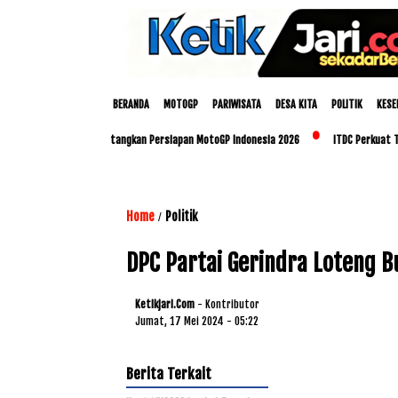
BERANDA
MOTOGP
PARIWISATA
DESA KITA
POLITIK
KESE
oup dan Polda NTB Matangkan Persiapan MotoGP Indonesia 2026
ITDC Perkuat Talen
Home
Politik
/
DPC Partai Gerindra Loteng 
Ketikjari.com
- Kontributor
Jumat, 17 Mei 2024 - 05:22
Berita Terkait