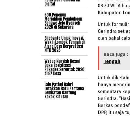
Digital
08.30 WITA hin
Kabupaten Lo
500 Penenun
Meriahkan Pembukaan
Begawe Jelo Nyensek
Untuk formulir
2026 di Sukarara
Gerindra setia
oleh bakal calo
Bilebante Unjuk Inovasi,
Wakili Lombok Tengah di
Ajang Desa Berprestasi
NTB 2026
Baca Juga :
Tengah
Wabup Nursiah Resmi
Buka Sosialisasi
Pilkades Serentak 2026
di 87 Desa
Untuk diketahu
hanya menerim
Lalu Pathul Bahri
Letakkan Batu Pertama
sementara kep
Jembatan Gantung
Kokok Sidutan
Gerindra. “Has
Berkas pendaf
DPP, itu saja 