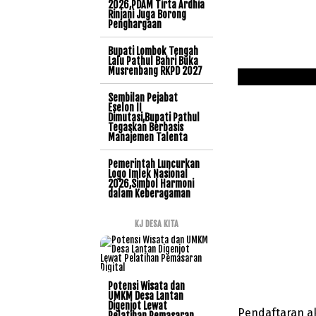
2026,PDAM Tirta Ardhia
Rinjani Juga Borong
Penghargaan
Bupati Lombok Tengah
Lalu Pathul Bahri Buka
Musrenbang RKPD 2027
Sembilan Pejabat
Eselon II
Dimutasi,Bupati Pathul
Tegaskan Berbasis
Manajemen Talenta
Pemerintah Luncurkan
Logo Imlek Nasional
2026,Simbol Harmoni
dalam Keberagaman
KJ DESA KITA
Potensi Wisata dan
UMKM Desa Lantan
Digenjot Lewat
Pendaftaran ak
Pelatihan Pemasaran