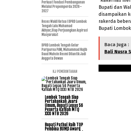
“Rakernas men
Perkuat Fondasi Pembangunan
Bupati dan Wak
Melalui Propemperda 2026–
2027
disampaikan k
rakerda bebera
Reses Wakil Ketua I DPRD Lombok
Tengah Lalu Muhamad
Bupati Lombok 
Akhyar,Siap Perjuangkan Aspirasi
Masyarakat
Baca Juga :
DPRD Lombok Tengah Gelar
Paripurna PAW, Muhammad Najib
Bali Nusra
Daud Muhsin Resmi Dilantik Jadi
Anggota Dewan
KJ PEMERINTAHAN
Lombok Tengah Siap
Pertahankan Juara
Umum, Bupati Lepas 56
Peserta Kafilah MTQ
XXXI NTB 2026
Bupati Pathul Raih TOP
Pembina BUMD Award