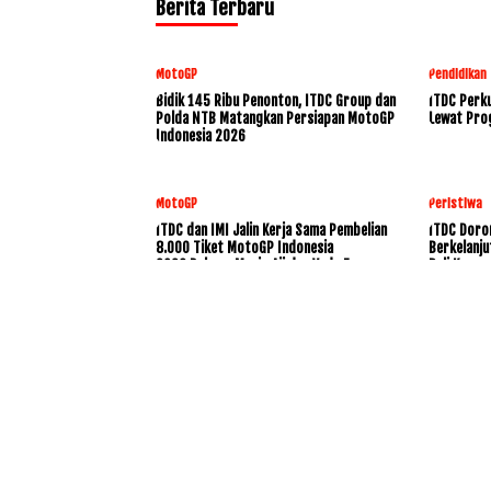
Berita Terbaru
MotoGP
Pendidikan
Bidik 145 Ribu Penonton, ITDC Group dan
ITDC Perku
Polda NTB Matangkan Persiapan MotoGP
Lewat Pro
Indonesia 2026
MotoGP
Peristiwa
ITDC dan IMI Jalin Kerja Sama Pembelian
ITDC Doro
8.000 Tiket MotoGP Indonesia
Berkelanju
2026,Dukung Mario Aji dan Veda Ega
Bali Konse