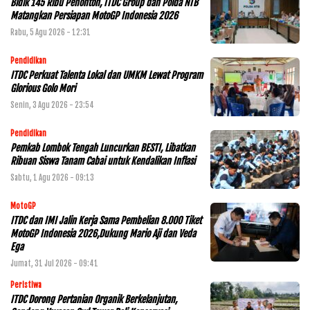
Bidik 145 Ribu Penonton, ITDC Group dan Polda NTB
Matangkan Persiapan MotoGP Indonesia 2026
Rabu, 5 Agu 2026 - 12:31
Pendidikan
ITDC Perkuat Talenta Lokal dan UMKM Lewat Program
Glorious Golo Mori
Senin, 3 Agu 2026 - 23:54
Pendidikan
Pemkab Lombok Tengah Luncurkan BESTI, Libatkan
Ribuan Siswa Tanam Cabai untuk Kendalikan Inflasi
Sabtu, 1 Agu 2026 - 09:13
MotoGP
ITDC dan IMI Jalin Kerja Sama Pembelian 8.000 Tiket
MotoGP Indonesia 2026,Dukung Mario Aji dan Veda
Ega
Jumat, 31 Jul 2026 - 09:41
Peristiwa
ITDC Dorong Pertanian Organik Berkelanjutan,