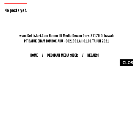
No posts yet.
www.KetikJari.Com Nomor ID Media Dewan Pers 31170 Di bawah
PT.BALUK ENAM LOMBOK AHU -0021891.AH.01.01.TAHUN 2021
HOME
PEDOMAN MEDIA SIBER
REDAKSI
CLO
COPYRIGHT © 2026 WWW.KETIKJARI.COM - ALL RIGHTS RESERVED