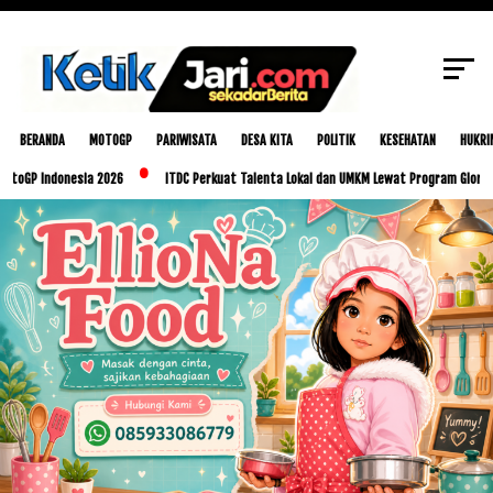
SCROLL TO CONTINUE WITH CONTENT
BERANDA
MOTOGP
PARIWISATA
DESA KITA
POLITIK
KESEHATAN
HUKRI
donesia 2026
ITDC Perkuat Talenta Lokal dan UMKM Lewat Program Glorious Golo M