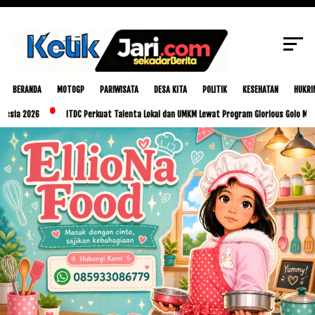
kembali menjadi Ketua Afkab Loteng 2025-
SCROLL TO CONTINUE WITH CONTENT
2029
BERANDA
MOTOGP
PARIWISATA
DESA KITA
POLITIK
KESEHATAN
HUKRI
26
ITDC Perkuat Talenta Lokal dan UMKM Lewat Program Glorious Golo Mori
P