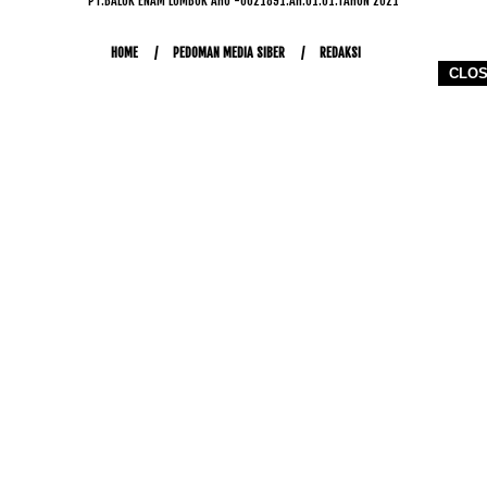
PT.BALUK ENAM LOMBOK AHU -0021891.AH.01.01.TAHUN 2021
HOME
PEDOMAN MEDIA SIBER
REDAKSI
CLO
COPYRIGHT © 2026 WWW.KETIKJARI.COM - ALL RIGHTS RESERVED