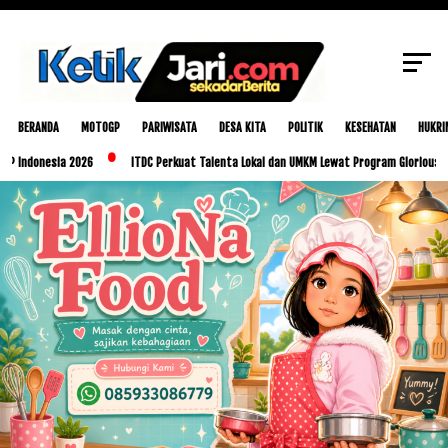
SCROLL TO CONTINUE WITH CONTENT
BERANDA
MOTOGP
PARIWISATA
DESA KITA
POLITIK
KESEHATAN
HUKRI
sia 2026
ITDC Perkuat Talenta Lokal dan UMKM Lewat Program Glorious Golo Mori