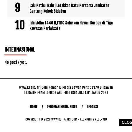
Lalu Pathul Bahri Letakkan Batu Pertama Jembatan
Gantung Kokok Sidutan
Idul Adha 1446 H,ITDC Salurkan Hewan Kurban di Tiga
Kawasan Pariwisata
INTERNASIONAL
No posts yet.
www.KetikJari.Com Nomor ID Media Dewan Pers 31170 Di bawah
PT.BALUK ENAM LOMBOK AHU -0021891.AH.01.01.TAHUN 2021
HOME
PEDOMAN MEDIA SIBER
REDAKSI
COPYRIGHT © 2026 WWW.KETIKJARI.COM - ALL RIGHTS RESERVED
CLO