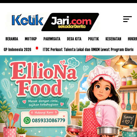
Internasional, Pertamina Mandalika
SCROLL TO CONTINUE WITH CONTENT
International Circuit Perbaiki Run-Off dan
Gravel Area Jelang GT World Challenge Asia
2025
BERANDA
MOTOGP
PARIWISATA
DESA KITA
POLITIK
KESEHATAN
HUKRI
nesia 2026
ITDC Perkuat Talenta Lokal dan UMKM Lewat Program Glorious Golo Mori