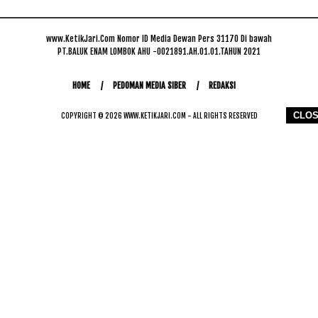
www.KetikJari.Com Nomor ID Media Dewan Pers 31170 Di bawah
PT.BALUK ENAM LOMBOK AHU -0021891.AH.01.01.TAHUN 2021
HOME
PEDOMAN MEDIA SIBER
REDAKSI
CLO
COPYRIGHT © 2026 WWW.KETIKJARI.COM - ALL RIGHTS RESERVED