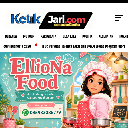
SCROLL TO CONTINUE WITH CONTENT
BERANDA
MOTOGP
PARIWISATA
DESA KITA
POLITIK
KESEHATAN
HUKRI
onesia 2026
ITDC Perkuat Talenta Lokal dan UMKM Lewat Program Glorious Golo Mor