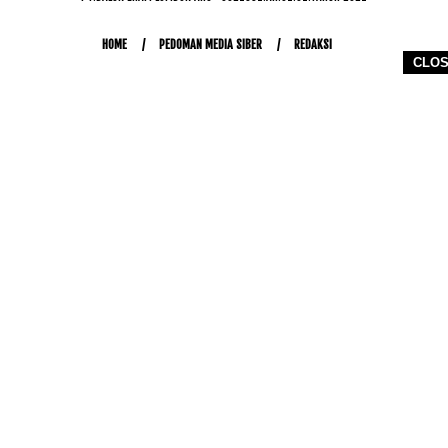
HOME
PEDOMAN MEDIA SIBER
REDAKSI
CLO
COPYRIGHT © 2026 WWW.KETIKJARI.COM - ALL RIGHTS RESERVED