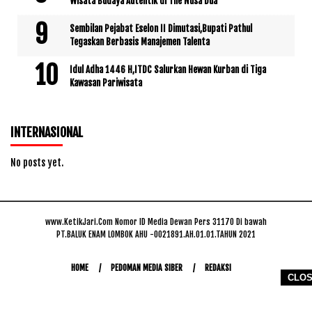
Wisata Budaya Autentik di The Nusa Dua
Sembilan Pejabat Eselon II Dimutasi,Bupati Pathul
Tegaskan Berbasis Manajemen Talenta
Idul Adha 1446 H,ITDC Salurkan Hewan Kurban di Tiga
Kawasan Pariwisata
INTERNASIONAL
No posts yet.
www.KetikJari.Com Nomor ID Media Dewan Pers 31170 Di bawah
PT.BALUK ENAM LOMBOK AHU -0021891.AH.01.01.TAHUN 2021
HOME
PEDOMAN MEDIA SIBER
REDAKSI
CLO
COPYRIGHT © 2026 WWW.KETIKJARI.COM - ALL RIGHTS RESERVED