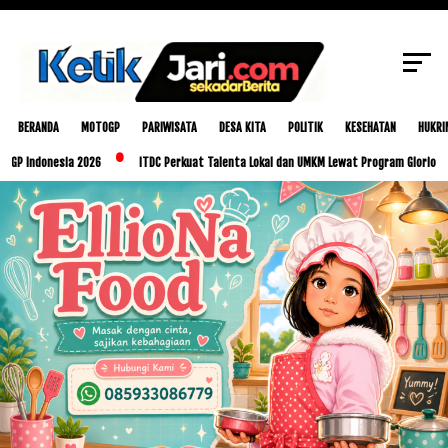
SCROLL TO CONTINUE WITH CONTENT
BERANDA
MOTOGP
PARIWISATA
DESA KITA
POLITIK
KESEHATAN
HUKRI
onesia 2026
ITDC Perkuat Talenta Lokal dan UMKM Lewat Program Glorious Golo Mor