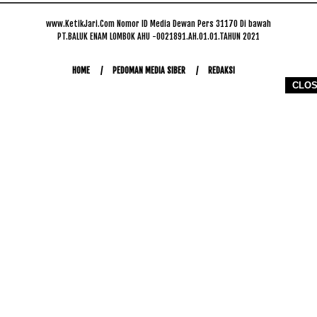
www.KetikJari.Com Nomor ID Media Dewan Pers 31170 Di bawah
PT.BALUK ENAM LOMBOK AHU -0021891.AH.01.01.TAHUN 2021
HOME
PEDOMAN MEDIA SIBER
REDAKSI
CLO
COPYRIGHT © 2026 WWW.KETIKJARI.COM - ALL RIGHTS RESERVED