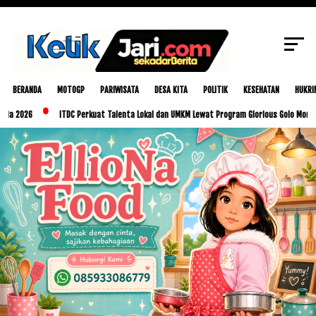
SCROLL TO CONTINUE WITH CONTENT
BERANDA
MOTOGP
PARIWISATA
DESA KITA
POLITIK
KESEHATAN
HUKRI
26
ITDC Perkuat Talenta Lokal dan UMKM Lewat Program Glorious Golo Mori
P