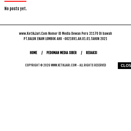
No posts yet.
www.KetikJari.Com Nomor ID Media Dewan Pers 31170 Di bawah
PT.BALUK ENAM LOMBOK AHU -0021891.AH.01.01.TAHUN 2021
HOME
PEDOMAN MEDIA SIBER
REDAKSI
COPYRIGHT © 2026 WWW.KETIKJARI.COM - ALL RIGHTS RESERVED
CLO