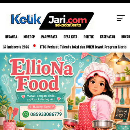
SCROLL TO CONTINUE WITH CONTENT
BERANDA
MOTOGP
PARIWISATA
DESA KITA
POLITIK
KESEHATAN
HUKRI
nesia 2026
ITDC Perkuat Talenta Lokal dan UMKM Lewat Program Glorious Golo Mori