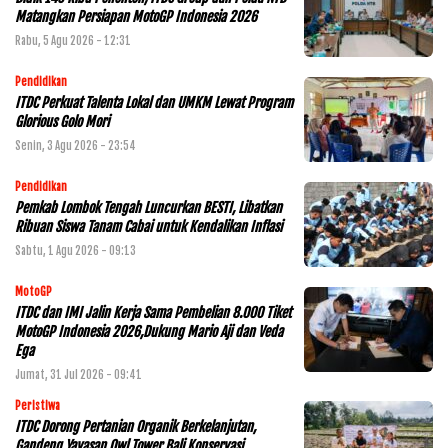
Matangkan Persiapan MotoGP Indonesia 2026
Rabu, 5 Agu 2026 - 12:31
Pendidikan
ITDC Perkuat Talenta Lokal dan UMKM Lewat Program
Glorious Golo Mori
Senin, 3 Agu 2026 - 23:54
Pendidikan
Pemkab Lombok Tengah Luncurkan BESTI, Libatkan
Ribuan Siswa Tanam Cabai untuk Kendalikan Inflasi
Sabtu, 1 Agu 2026 - 09:13
MotoGP
ITDC dan IMI Jalin Kerja Sama Pembelian 8.000 Tiket
MotoGP Indonesia 2026,Dukung Mario Aji dan Veda
Ega
Jumat, 31 Jul 2026 - 09:41
Peristiwa
ITDC Dorong Pertanian Organik Berkelanjutan,
Gandeng Yayasan Owl Tower Bali Konservasi