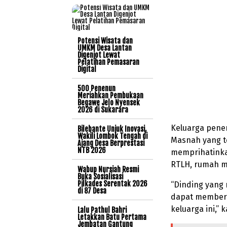
Potensi Wisata dan
UMKM Desa Lantan
Digenjot Lewat
Pelatihan Pemasaran
Digital
500 Penenun
Meriahkan Pembukaan
Begawe Jelo Nyensek
2026 di Sukarara
Keluarga pener
Bilebante Unjuk Inovasi,
Wakili Lombok Tengah di
Masnah yang te
Ajang Desa Berprestasi
NTB 2026
memprihatinkan
RTLH, rumah m
Wabup Nursiah Resmi
Buka Sosialisasi
Pilkades Serentak 2026
“Dinding yang 
di 87 Desa
dapat memberi
keluarga ini,” 
Lalu Pathul Bahri
Letakkan Batu Pertama
Jembatan Gantung