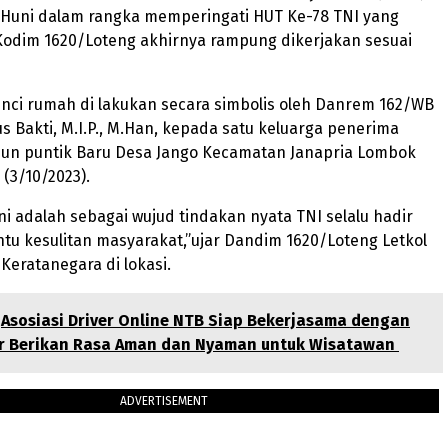
 Huni dalam rangka memperingati HUT Ke-78 TNI yang
Kodim 1620/Loteng akhirnya rampung dikerjakan sesuai
nci rumah di lakukan secara simbolis oleh Danrem 162/WB
us Bakti, M.I.P., M.Han, kepada satu keluarga penerima
sun puntik Baru Desa Jango Kecamatan Janapria Lombok
 (3/10/2023).
ni adalah sebagai wujud tindakan nyata TNI selalu hadir
u kesulitan masyarakat,”ujar Dandim 1620/Loteng Letkol
 Keratanegara di lokasi.
Asosiasi Driver Online NTB Siap Bekerjasama dengan
r Berikan Rasa Aman dan Nyaman untuk Wisatawan
ADVERTISEMENT