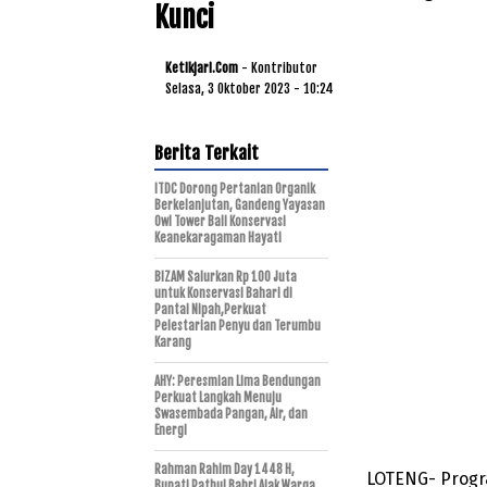
Kunci
Ketikjari.com
- Kontributor
Selasa, 3 Oktober 2023 - 10:24
Berita Terkait
ITDC Dorong Pertanian Organik
Berkelanjutan, Gandeng Yayasan
Owl Tower Bali Konservasi
Keanekaragaman Hayati
BIZAM Salurkan Rp 100 Juta
untuk Konservasi Bahari di
Pantai Nipah,Perkuat
Pelestarian Penyu dan Terumbu
Karang
AHY: Peresmian Lima Bendungan
Perkuat Langkah Menuju
Swasembada Pangan, Air, dan
Energi
Rahman Rahim Day 1448 H,
LOTENG- Progra
Bupati Pathul Bahri Ajak Warga