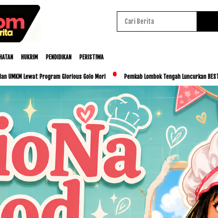
HATAN
HUKRIM
PENDIDIKAN
PERISTIWA
gram Glorious Golo Mori
Pemkab Lombok Tengah Luncurkan BESTI, Libatkan Ribuan Si