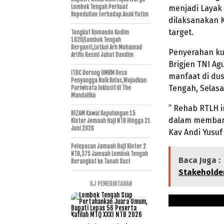
Lombok Tengah Perkuat
menjadi Layak
Kepedulian terhadap Anak Yatim
dilaksanakan 
target.
Tongkat Komando Kodim
1620/Lombok Tengah
Berganti,Letkol Arh Mohamad
Penyerahan ku
Arifin Resmi Jabat Dandim
Brigjen TNI Ag
ITDC Dorong UMKM Desa
manfaat di du
Penyangga Naik Kelas,Wujudkan
Tengah, Selasa
Pariwisata Inklusif di The
Mandalika
” Rehab RTLH i
BIZAM Kawal Kepulangan 15
dalam membant
Kloter Jemaah Haji NTB Hingga 21
Juni 2026
Kav Andi Yusuf
Pelepasan Jamaah Haji Kloter 2
NTB,375 Jamaah Lombok Tengah
Baca Juga :
Berangkat ke Tanah Suci
Stakeholde
KJ PEMERINTAHAN