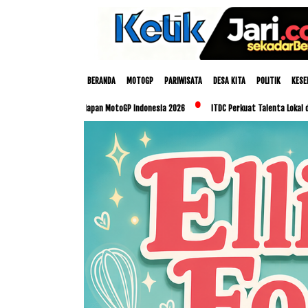
BERANDA
MOTOGP
PARIWISATA
DESA KITA
POLITIK
KESE
 Persiapan MotoGP Indonesia 2026
ITDC Perkuat Talenta Lokal dan UMKM Lewat Pro