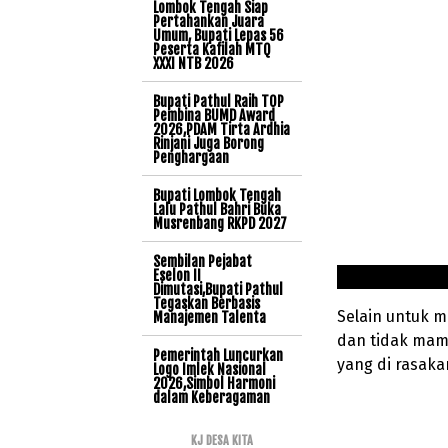
Lombok Tengah Siap
Pertahankan Juara
Umum, Bupati Lepas 56
Peserta Kafilah MTQ
XXXI NTB 2026
Bupati Pathul Raih TOP
Pembina BUMD Award
2026,PDAM Tirta Ardhia
Rinjani Juga Borong
Penghargaan
Bupati Lombok Tengah
Lalu Pathul Bahri Buka
Musrenbang RKPD 2027
Sembilan Pejabat
Eselon II
Dimutasi,Bupati Pathul
Tegaskan Berbasis
Selain untuk 
Manajemen Talenta
dan tidak mam
Pemerintah Luncurkan
yang di rasaka
Logo Imlek Nasional
2026,Simbol Harmoni
dalam Keberagaman
KJ DESA KITA