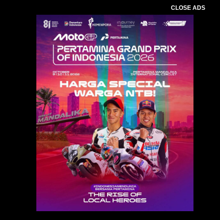
CLOSE ADS
Baca Juga :
Ramadhan Kareem : Muslimah NU