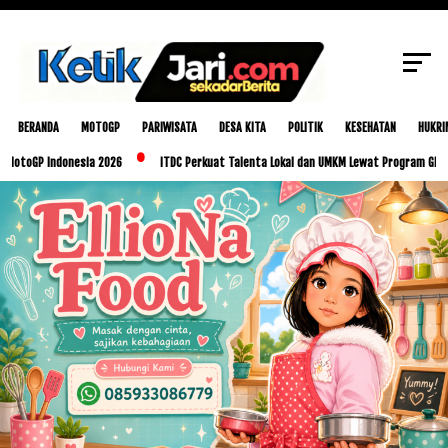
Berbagi Anak Yatim di 12 Kecamatan
SCROLL TO CONTINUE WITH CONTENT
BERANDA
MOTOGP
PARIWISATA
DESA KITA
POLITIK
KESEHATAN
HUKRI
 Indonesia 2026
ITDC Perkuat Talenta Lokal dan UMKM Lewat Program Glorious Gol