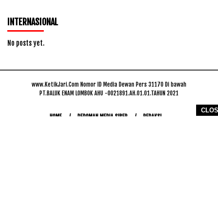
INTERNASIONAL
No posts yet.
www.KetikJari.Com Nomor ID Media Dewan Pers 31170 Di bawah
PT.BALUK ENAM LOMBOK AHU -0021891.AH.01.01.TAHUN 2021
CLO
HOME
PEDOMAN MEDIA SIBER
REDAKSI
COPYRIGHT © 2026 WWW.KETIKJARI.COM - ALL RIGHTS RESERVED