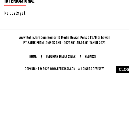
INTERNASIONAL
No posts yet.
www.KetikJari.Com Nomor ID Media Dewan Pers 31170 Di bawah
PT.BALUK ENAM LOMBOK AHU -0021891.AH.01.01.TAHUN 2021
HOME
PEDOMAN MEDIA SIBER
REDAKSI
COPYRIGHT © 2026 WWW.KETIKJARI.COM - ALL RIGHTS RESERVED
CLO