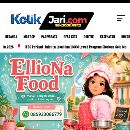
SCROLL TO CONTINUE WITH CONTENT
BERANDA
MOTOGP
PARIWISATA
DESA KITA
POLITIK
KESEHATAN
HUKRI
ITDC Perkuat Talenta Lokal dan UMKM Lewat Program Glorious Golo Mori
Pemk