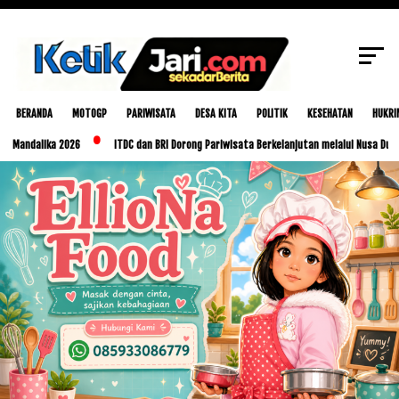
SCROLL TO CONTINUE WITH CONTENT
BERANDA
MOTOGP
PARIWISATA
DESA KITA
POLITIK
KESEHATAN
HUKRI
lika 2026
ITDC dan BRI Dorong Pariwisata Berkelanjutan melalui Nusa Dua Eco Mark