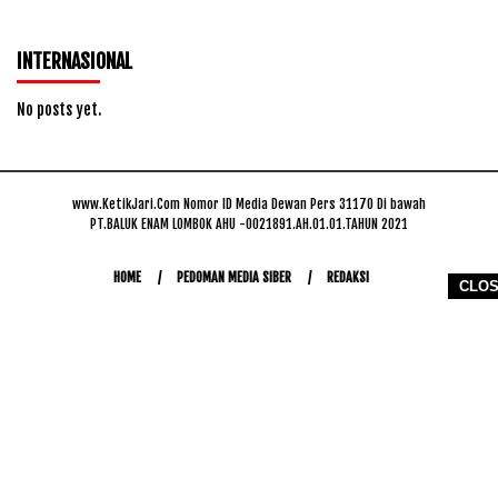
INTERNASIONAL
No posts yet.
www.KetikJari.Com Nomor ID Media Dewan Pers 31170 Di bawah
PT.BALUK ENAM LOMBOK AHU -0021891.AH.01.01.TAHUN 2021
HOME
PEDOMAN MEDIA SIBER
REDAKSI
CLO
COPYRIGHT © 2026 WWW.KETIKJARI.COM - ALL RIGHTS RESERVED