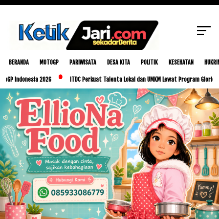
SCROLL TO CONTINUE WITH CONTENT
BERANDA
MOTOGP
PARIWISATA
DESA KITA
POLITIK
KESEHATAN
HUKRI
onesia 2026
ITDC Perkuat Talenta Lokal dan UMKM Lewat Program Glorious Golo Mor