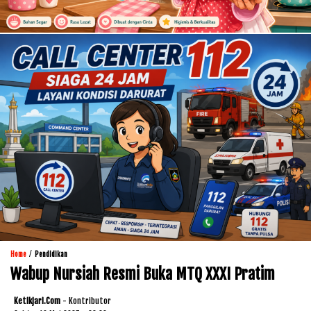
/
Home
Pendidikan
Wabup Nursiah Resmi Buka MTQ XXXI Pratim
Ketikjari.com
- Kontributor