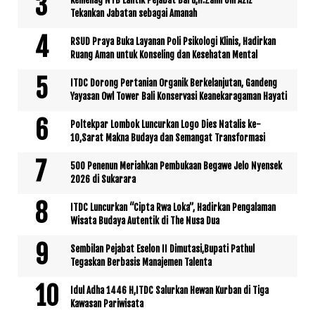
Kemenag NTB Lantik Pejabat Baru,H.Zamroni Aziz
Tekankan Jabatan sebagai Amanah
RSUD Praya Buka Layanan Poli Psikologi Klinis, Hadirkan
Ruang Aman untuk Konseling dan Kesehatan Mental
ITDC Dorong Pertanian Organik Berkelanjutan, Gandeng
Yayasan Owl Tower Bali Konservasi Keanekaragaman Hayati
Poltekpar Lombok Luncurkan Logo Dies Natalis ke-
10,Sarat Makna Budaya dan Semangat Transformasi
500 Penenun Meriahkan Pembukaan Begawe Jelo Nyensek
2026 di Sukarara
ITDC Luncurkan “Cipta Rwa Loka”, Hadirkan Pengalaman
Wisata Budaya Autentik di The Nusa Dua
Sembilan Pejabat Eselon II Dimutasi,Bupati Pathul
Tegaskan Berbasis Manajemen Talenta
Idul Adha 1446 H,ITDC Salurkan Hewan Kurban di Tiga
Kawasan Pariwisata