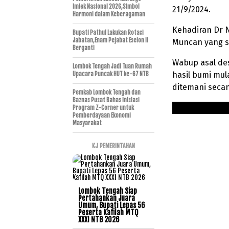
Imlek Nasional 2026,Simbol
21/9/2024.
Harmoni dalam Keberagaman
Kehadiran Dr 
Bupati Pathul Lakukan Rotasi
Jabatan,Enam Pejabat Eselon II
Muncan yang s
Berganti
Wabup asal de
Lombok Tengah Jadi Tuan Rumah
hasil bumi mul
Upacara Puncak HUT ke-67 NTB
ditemani secan
Pemkab Lombok Tengah dan
Baznas Pusat Bahas Inisiasi
Program Z-Corner untuk
Pemberdayaan Ekonomi
Masyarakat
KJ PEMERINTAHAN
Lombok Tengah Siap
Pertahankan Juara
Umum, Bupati Lepas 56
Peserta Kafilah MTQ
XXXI NTB 2026