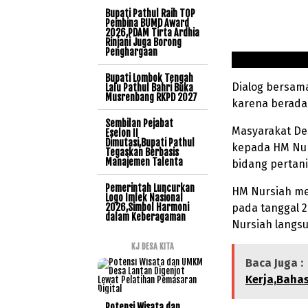
Bupati Pathul Raih TOP
Pembina BUMD Award
2026,PDAM Tirta Ardhia
Rinjani Juga Borong
Penghargaan
Bupati Lombok Tengah
Dialog bersam
Lalu Pathul Bahri Buka
Musrenbang RKPD 2027
karena berada
Sembilan Pejabat
Masyarakat De
Eselon II
Dimutasi,Bupati Pathul
kepada HM Nur
Tegaskan Berbasis
Manajemen Talenta
bidang pertani
Pemerintah Luncurkan
HM Nursiah men
Logo Imlek Nasional
2026,Simbol Harmoni
pada tanggal 2
dalam Keberagaman
Nursiah langsu
KJ DESA KITA
Baca Juga :
Kerja,Baha
Potensi Wisata dan