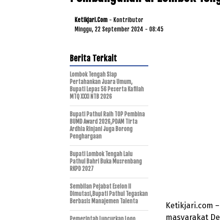
Ketikjari.com
- Kontributor
Minggu, 22 September 2024 - 08:45
Berita Terkait
Lombok Tengah Siap
Pertahankan Juara Umum,
Bupati Lepas 56 Peserta Kafilah
MTQ XXXI NTB 2026
Bupati Pathul Raih TOP Pembina
BUMD Award 2026,PDAM Tirta
Ardhia Rinjani Juga Borong
Penghargaan
Bupati Lombok Tengah Lalu
Pathul Bahri Buka Musrenbang
RKPD 2027
Sembilan Pejabat Eselon II
Dimutasi,Bupati Pathul Tegaskan
Berbasis Manajemen Talenta
Ketikjari.com
masyarakat De
Pemerintah Luncurkan Logo