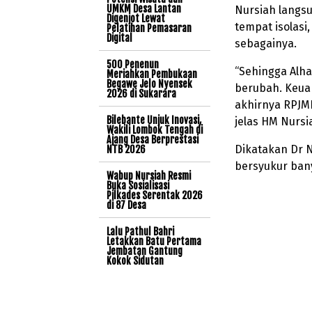
UMKM Desa Lantan
Nursiah langsu
Digenjot Lewat
tempat isolasi
Pelatihan Pemasaran
Digital
sebagainya.
500 Penenun
“Sehingga Alha
Meriahkan Pembukaan
Begawe Jelo Nyensek
berubah. Keua
2026 di Sukarara
akhirnya RPJMD
Bilebante Unjuk Inovasi,
jelas HM Nursi
Wakili Lombok Tengah di
Ajang Desa Berprestasi
Dikatakan Dr 
NTB 2026
bersyukur ban
Wabup Nursiah Resmi
Buka Sosialisasi
Pilkades Serentak 2026
di 87 Desa
Lalu Pathul Bahri
Letakkan Batu Pertama
Jembatan Gantung
Kokok Sidutan