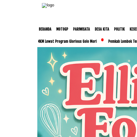
BERANDA
MOTOGP
PARIWISATA
DESA KITA
POLITIK
KESE
 dan UMKM Lewat Program Glorious Golo Mori
Pemkab Lombok Tengah Luncurkan BESTI