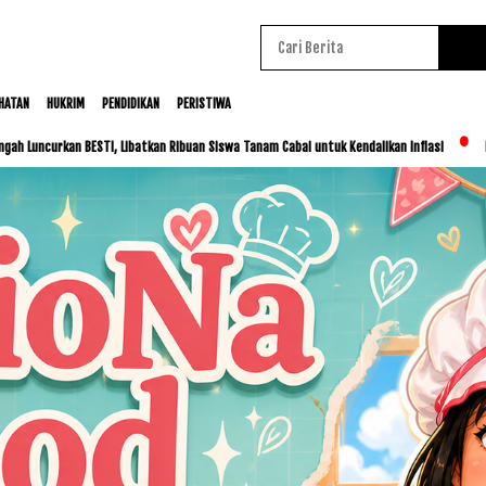
HATAN
HUKRIM
PENDIDIKAN
PERISTIWA
, Libatkan Ribuan Siswa Tanam Cabai untuk Kendalikan Inflasi
ITDC dan IMI Jalin 