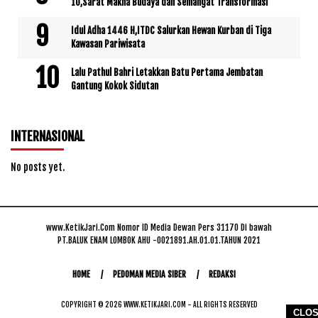
10,Sarat Makna Budaya dan Semangat Transformasi
Idul Adha 1446 H,ITDC Salurkan Hewan Kurban di Tiga
Kawasan Pariwisata
Lalu Pathul Bahri Letakkan Batu Pertama Jembatan
Gantung Kokok Sidutan
INTERNASIONAL
No posts yet.
www.KetikJari.Com Nomor ID Media Dewan Pers 31170 Di bawah
PT.BALUK ENAM LOMBOK AHU -0021891.AH.01.01.TAHUN 2021
HOME
PEDOMAN MEDIA SIBER
REDAKSI
COPYRIGHT © 2026 WWW.KETIKJARI.COM - ALL RIGHTS RESERVED
CLO