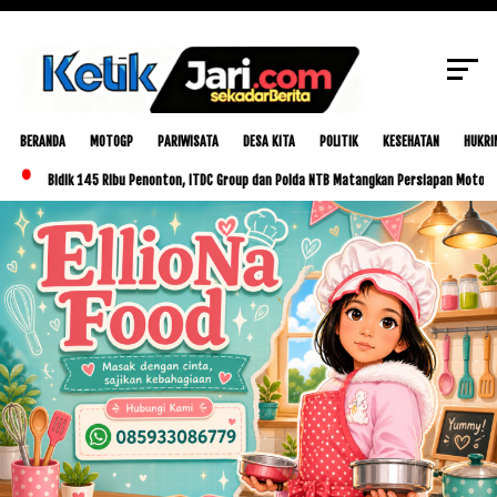
SCROLL TO CONTINUE WITH CONTENT
BERANDA
MOTOGP
PARIWISATA
DESA KITA
POLITIK
KESEHATAN
HUKRI
idik 145 Ribu Penonton, ITDC Group dan Polda NTB Matangkan Persiapan MotoGP Indonesi