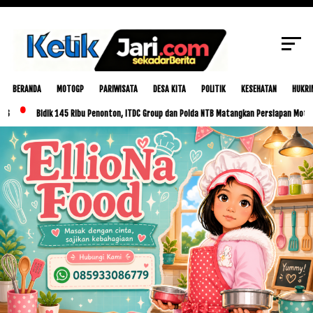
SCROLL TO CONTINUE WITH CONTENT
BERANDA
MOTOGP
PARIWISATA
DESA KITA
POLITIK
KESEHATAN
HUKRI
Bidik 145 Ribu Penonton, ITDC Group dan Polda NTB Matangkan Persiapan MotoGP Indones