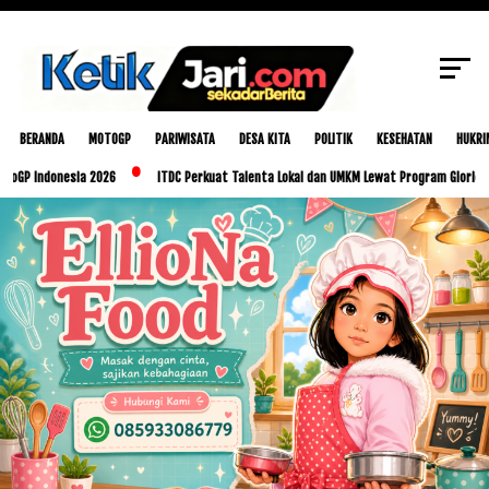
SCROLL TO CONTINUE WITH CONTENT
BERANDA
MOTOGP
PARIWISATA
DESA KITA
POLITIK
KESEHATAN
HUKRI
onesia 2026
ITDC Perkuat Talenta Lokal dan UMKM Lewat Program Glorious Golo Mor