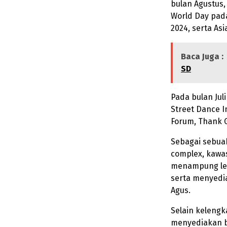
bulan Agustus,
World Day pad
2024, serta As
Baca Juga :
SD
Pada bulan Jul
Street Dance In
Forum, Thank Go
Sebagai sebuah
complex, kawas
menampung lebi
serta menyedia
Agus.
Selain kelengk
menyediakan be