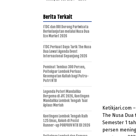
Berita Terkait
ITDC dan BRI Dorong Pariwisata
Berkelanjutan melalui Nusa Dua
Eco Market 2026
ITDC Perkuat Daya Tarik The Nusa
Dua Lewat Agenda Event
Internasional Sepanjang 2026
Peminat Tembus 300 Persen,
Poltekpar Lombok Perluas
Kesempatan Kuliah bagi Putra-
Putri NTB
Legenda Puteri Mandalika
Bergema di JFC 2026, Kontingen
Mandalika Lombok Tengah Tuai
Aplaus Meriah
Ketikjari.com 
The Nusa Dua 
Kontingen Lombok Tengah Raih
125 Emas, Kokoh di Posisi
Semester 1 tah
Runner-up PORPROV NTB XII 2026
persen meningk