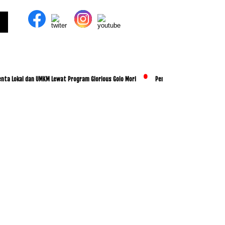
al dan UMKM Lewat Program Glorious Golo Mori
Pemkab Lombok Tengah Luncurkan BES