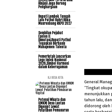
Rinjani Juga Borong
Penghargaan
Bupati Lombok Tengah
Lalu Pathul Bahri Buka
Musrenbang RKPD 2027
Sembilan Pejabat
Eselon II
Dimutasi,Bupati Pathul
Tegaskan Berbasis
Manajemen Talenta
Pemerintah Luncurkan
Logo Imlek Nasional
2026,Simbol Harmoni
dalam Keberagaman
KJ DESA KITA
General Manag
“Tingkat okup
menunjukkan p
Potensi Wisata dan
tahun lalu, da
UMKM Desa Lantan
didorong oleh 
Digenjot Lewat
Pelatihan Pemasaran
serta berbagai