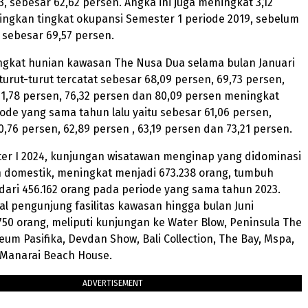
, sebesar 62,62 persen. Angka ini juga meningkat 3,12
ngkan tingkat okupansi Semester 1 periode 2019, sebelum
sebesar 69,57 persen.
tingkat hunian kawasan The Nusa Dua selama bulan Januari
turut-turut tercatat sebesar 68,09 persen, 69,73 persen,
71,78 persen, 76,32 persen dan 80,09 persen meningkat
ode yang sama tahun lalu yaitu sebesar 61,06 persen,
0,76 persen, 62,89 persen , 63,19 persen dan 73,21 persen.
er I 2024, kunjungan wisatawan menginap yang didominasi
n domestik, meningkat menjadi 673.238 orang, tumbuh
dari 456.162 orang pada periode yang sama tahun 2023.
al pengunjung fasilitas kawasan hingga bulan Juni
50 orang, meliputi kunjungan ke Water Blow, Peninsula The
um Pasifika, Devdan Show, Bali Collection, The Bay, Mspa,
ta Manarai Beach House.
ADVERTISEMENT