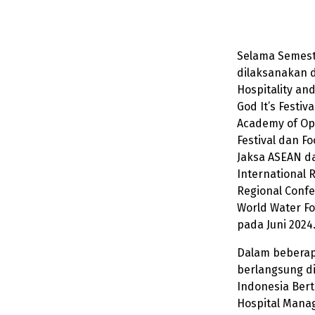
Selama Semeste
dilaksanakan d
Hospitality an
God It’s Festiv
Academy of Oph
Festival dan F
Jaksa ASEAN d
International 
Regional Conf
World Water Fo
pada Juni 2024
Dalam beberap
berlangsung d
Indonesia Bert
Hospital Mana