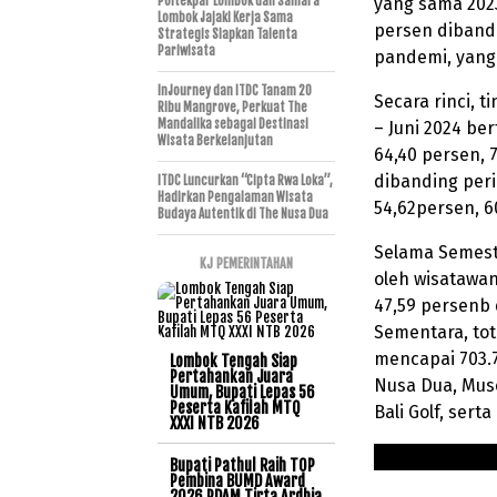
Poltekpar Lombok dan Samara
yang sama 2023
Lombok Jajaki Kerja Sama
persen dibandi
Strategis Siapkan Talenta
Pariwisata
pandemi, yang 
InJourney dan ITDC Tanam 20
Secara rinci, 
Ribu Mangrove, Perkuat The
Mandalika sebagai Destinasi
– Juni 2024 ber
Wisata Berkelanjutan
64,40 persen, 
dibanding peri
ITDC Luncurkan “Cipta Rwa Loka”,
Hadirkan Pengalaman Wisata
54,62persen, 6
Budaya Autentik di The Nusa Dua
Selama Semest
KJ PEMERINTAHAN
oleh wisatawa
47,59 persenb 
Sementara, tot
mencapai 703.7
Lombok Tengah Siap
Pertahankan Juara
Nusa Dua, Muse
Umum, Bupati Lepas 56
Peserta Kafilah MTQ
Bali Golf, ser
XXXI NTB 2026
Bupati Pathul Raih TOP
Pembina BUMD Award
2026,PDAM Tirta Ardhia