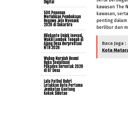
Digital
kawasan The Nu
500 Penenun
kawasan, serta
Meriahkan Pembukaan
penting dalam
Begawe Jelo Nyensek
2026 di Sukarara
berlibur dan m
Bilebante Unjuk Inovasi,
Wakili Lombok Tengah di
Baca Juga :
Ajang Desa Berprestasi
NTB 2026
Kota Matar
Wabup Nursiah Resmi
Buka Sosialisasi
Pilkades Serentak 2026
di 87 Desa
Lalu Pathul Bahri
Letakkan Batu Pertama
Jembatan Gantung
Kokok Sidutan