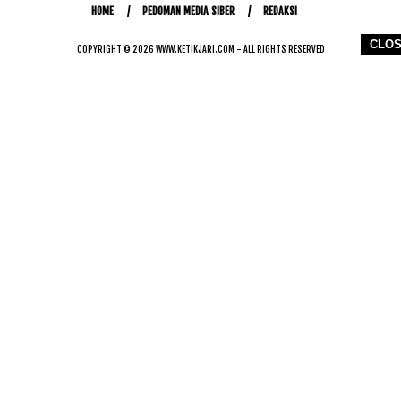
HOME
PEDOMAN MEDIA SIBER
REDAKSI
CLO
COPYRIGHT © 2026 WWW.KETIKJARI.COM - ALL RIGHTS RESERVED