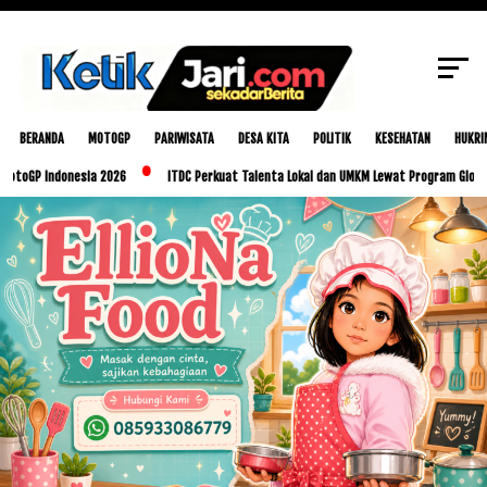
SCROLL TO CONTINUE WITH CONTENT
BERANDA
MOTOGP
PARIWISATA
DESA KITA
POLITIK
KESEHATAN
HUKRI
ndonesia 2026
ITDC Perkuat Talenta Lokal dan UMKM Lewat Program Glorious Golo M