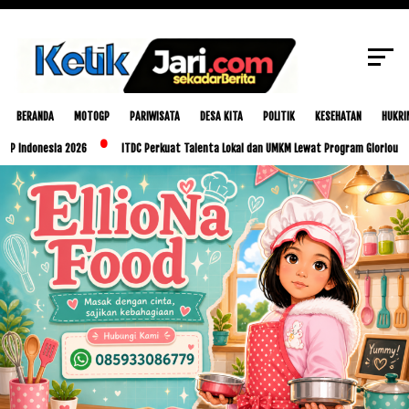
SCROLL TO CONTINUE WITH CONTENT
BERANDA
MOTOGP
PARIWISATA
DESA KITA
POLITIK
KESEHATAN
HUKRI
ia 2026
ITDC Perkuat Talenta Lokal dan UMKM Lewat Program Glorious Golo Mori