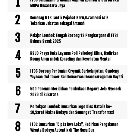
ITDC Umumkan Perubahan Jajaran Komisaris dan Direksi
MGPA Nusantara Jaya
Kemenag NTB Lantik Pejabat Baru,H.Zamroni Aziz
Tekankan Jabatan sebagai Amanah
Pelajar Lombok Tengah Borong 12 Penghargaan di FTBI
Bahasa Sasak 2025
RSUD Praya Buka Layanan Poli Psikologi Klinis, Hadirkan
Ruang Aman untuk Konseling dan Kesehatan Mental
ITDC Dorong Pertanian Organik Berkelanjutan, Gandeng
Yayasan Owl Tower Bali Konservasi Keanekaragaman Hayati
500 Penenun Meriahkan Pembukaan Begawe Jelo Nyensek
2026 di Sukarara
Poltekpar Lombok Luncurkan Logo Dies Natalis ke-
10,Sarat Makna Budaya dan Semangat Transformasi
ITDC Luncurkan “Cipta Rwa Loka”, Hadirkan Pengalaman
Wisata Budaya Autentik di The Nusa Dua