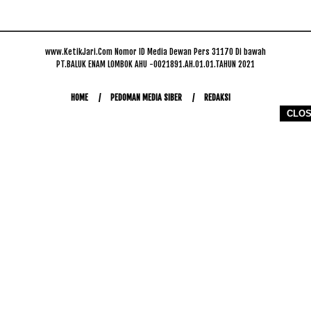
www.KetikJari.Com Nomor ID Media Dewan Pers 31170 Di bawah
PT.BALUK ENAM LOMBOK AHU -0021891.AH.01.01.TAHUN 2021
HOME
PEDOMAN MEDIA SIBER
REDAKSI
CLO
COPYRIGHT © 2026 WWW.KETIKJARI.COM - ALL RIGHTS RESERVED