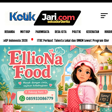
SCROLL TO CONTINUE WITH CONTENT
BERANDA
MOTOGP
PARIWISATA
DESA KITA
POLITIK
KESEHATAN
HUKRI
donesia 2026
ITDC Perkuat Talenta Lokal dan UMKM Lewat Program Glorious Golo Mo