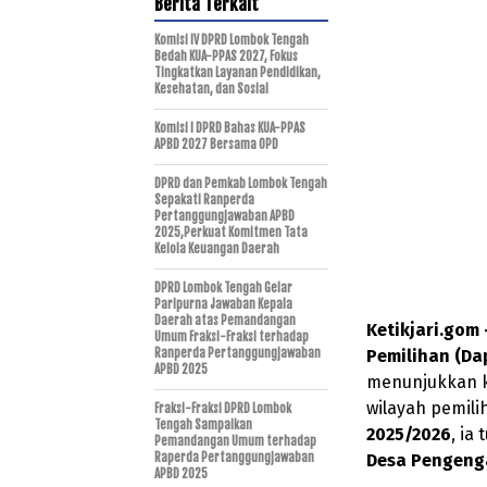
Berita Terkait
Komisi IV DPRD Lombok Tengah
Bedah KUA-PPAS 2027, Fokus
Tingkatkan Layanan Pendidikan,
Kesehatan, dan Sosial
Komisi I DPRD Bahas KUA-PPAS
APBD 2027 Bersama OPD
DPRD dan Pemkab Lombok Tengah
Sepakati Ranperda
Pertanggungjawaban APBD
2025,Perkuat Komitmen Tata
Kelola Keuangan Daerah
DPRD Lombok Tengah Gelar
Paripurna Jawaban Kepala
Daerah atas Pemandangan
Ketikjari.gom
Umum Fraksi-Fraksi terhadap
Ranperda Pertanggungjawaban
Pemilihan (Da
APBD 2025
menunjukkan k
wilayah pemil
Fraksi-Fraksi DPRD Lombok
Tengah Sampaikan
2025/2026
, ia
Pemandangan Umum terhadap
Raperda Pertanggungjawaban
Desa Pengeng
APBD 2025