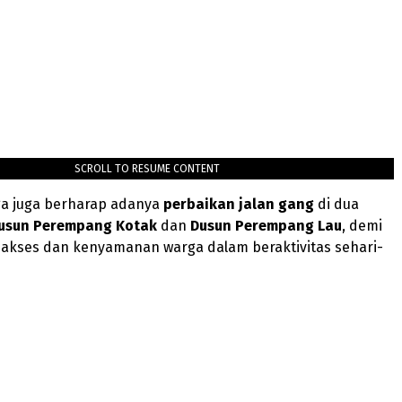
SCROLL TO RESUME CONTENT
rga juga berharap adanya
perbaikan jalan gang
di dua
usun Perempang Kotak
dan
Dusun Perempang Lau
, demi
akses dan kenyamanan warga dalam beraktivitas sehari-