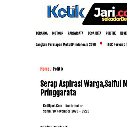
BERANDA
MOTOGP
PARIWISATA
DESA KITA
POLITIK
KESE
up dan Polda NTB Matangkan Persiapan MotoGP Indonesia 2026
ITDC Perkuat Talent
Home
Politik
/
Serap Aspirasi Warga,Saiful 
Pringgarata
Ketikjari.com
- Kontributor
Senin, 10 November 2025 - 05:20