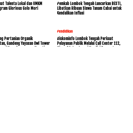
at Talenta Lokal dan UMKM
Pemkab Lombok Tengah Luncurkan BESTI,
gram Glorious Golo Mori
Libatkan Ribuan Siswa Tanam Cabai untuk
Kendalikan Inflasi
Pendidikan
ng Pertanian Organik
Diskominfo Lombok Tengah Perkuat
tan, Gandeng Yayasan Owl Tower
Pelayanan Publik Melalui Call Center 112,
rvasi Keanekaragaman Hayati
Siaga 24 Jam Layani Kondisi Darurat
www.KetikJari.Com Nomor ID Media Dewan Pers 31170 Di bawah
PT.BALUK ENAM LOMBOK AHU -0021891.AH.01.01.TAHUN 2021
HOME
PEDOMAN MEDIA SIBER
REDAKSI
COPYRIGHT © 2026 WWW.KETIKJARI.COM - ALL RIGHTS RESERVED