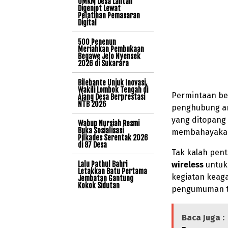
UMKM Desa Lantan
Digenjot Lewat
Pelatihan Pemasaran
Digital
500 Penenun
Meriahkan Pembukaan
Begawe Jelo Nyensek
2026 di Sukarara
Bilebante Unjuk Inovasi,
Wakili Lombok Tengah di
Permintaan be
Ajang Desa Berprestasi
NTB 2026
penghubung ant
yang ditopan
Wabup Nursiah Resmi
Buka Sosialisasi
membahayakan
Pilkades Serentak 2026
di 87 Desa
Tak kalah pen
Lalu Pathul Bahri
wireless
untuk 
Letakkan Batu Pertama
kegiatan keag
Jembatan Gantung
Kokok Sidutan
pengumuman te
Baca Juga :