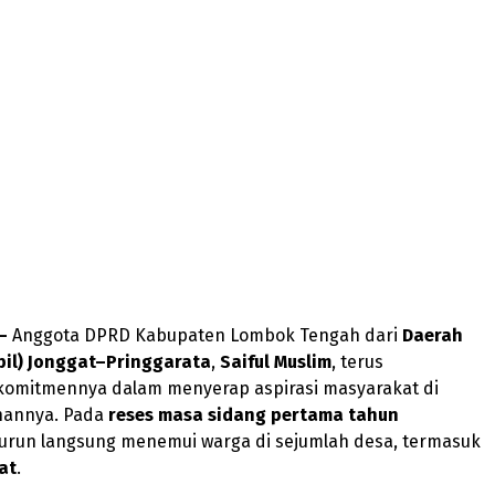
 –
Anggota DPRD Kabupaten Lombok Tengah dari
Daerah
pil) Jonggat–Pringgarata
,
Saiful Muslim
, terus
omitmennya dalam menyerap aspirasi masyarakat di
ihannya. Pada
reses masa sidang pertama tahun
 turun langsung menemui warga di sejumlah desa, termasuk
at
.