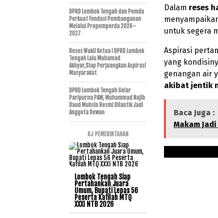
Dalam
reses h
DPRD Lombok Tengah dan Pemda
menyampaikan 
Perkuat Fondasi Pembangunan
Melalui Propemperda 2026–
untuk segera 
2027
Aspirasi pert
Reses Wakil Ketua I DPRD Lombok
Tengah Lalu Muhamad
yang kondisin
Akhyar,Siap Perjuangkan Aspirasi
genangan air 
Masyarakat
akibat jentik
DPRD Lombok Tengah Gelar
Paripurna PAW, Muhammad Najib
Daud Muhsin Resmi Dilantik Jadi
Baca Juga :
Anggota Dewan
Makam Jadi
KJ PEMERINTAHAN
Lombok Tengah Siap
Pertahankan Juara
Umum, Bupati Lepas 56
Peserta Kafilah MTQ
XXXI NTB 2026