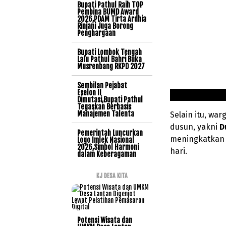
Bupati Pathul Raih TOP
Pembina BUMD Award
2026,PDAM Tirta Ardhia
Rinjani Juga Borong
Penghargaan
Bupati Lombok Tengah
Lalu Pathul Bahri Buka
Musrenbang RKPD 2027
Sembilan Pejabat
Eselon II
Dimutasi,Bupati Pathul
Tegaskan Berbasis
Manajemen Talenta
Selain itu, wa
dusun, yakni
D
Pemerintah Luncurkan
meningkatkan 
Logo Imlek Nasional
2026,Simbol Harmoni
hari.
dalam Keberagaman
KJ DESA KITA
Potensi Wisata dan