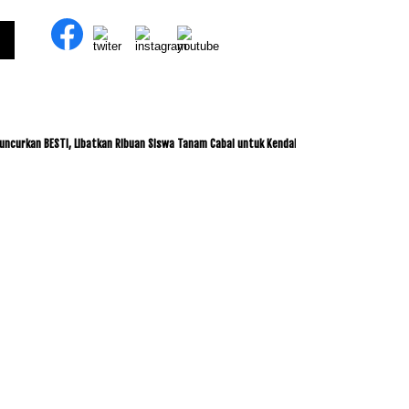
n BESTI, Libatkan Ribuan Siswa Tanam Cabai untuk Kendalikan Inflasi
ITDC dan IMI