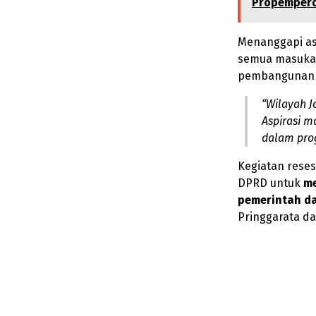
Propemper
Menanggapi as
semua masukan
pembangunan 
“Wilayah J
Aspirasi 
dalam pro
Kegiatan reses
DPRD untuk
me
pemerintah d
Pringgarata da