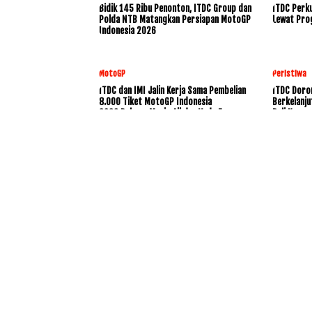
Bidik 145 Ribu Penonton, ITDC Group dan
ITDC Perku
Polda NTB Matangkan Persiapan MotoGP
Lewat Pro
Indonesia 2026
MotoGP
Peristiwa
ITDC dan IMI Jalin Kerja Sama Pembelian
ITDC Doro
8.000 Tiket MotoGP Indonesia
Berkelanju
2026,Dukung Mario Aji dan Veda Ega
Bali Konse