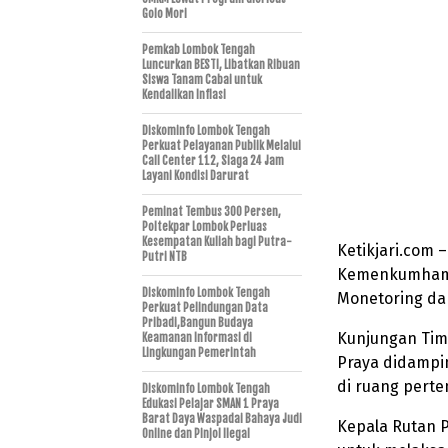
Golo Mori
Pemkab Lombok Tengah
Luncurkan BESTI, Libatkan Ribuan
Siswa Tanam Cabai untuk
Kendalikan Inflasi
Diskominfo Lombok Tengah
Perkuat Pelayanan Publik Melalui
Call Center 112, Siaga 24 Jam
Layani Kondisi Darurat
Peminat Tembus 300 Persen,
Poltekpar Lombok Perluas
Kesempatan Kuliah bagi Putra-
Ketikjari.com 
Putri NTB
Kemenkumham 
Diskominfo Lombok Tengah
Monetoring dan
Perkuat Pelindungan Data
Pribadi,Bangun Budaya
Kunjungan Tim
Keamanan Informasi di
Lingkungan Pemerintah
Praya didampin
di ruang pert
Diskominfo Lombok Tengah
Edukasi Pelajar SMAN 1 Praya
Barat Daya Waspadai Bahaya Judi
Kepala Rutan P
Online dan Pinjol Ilegal