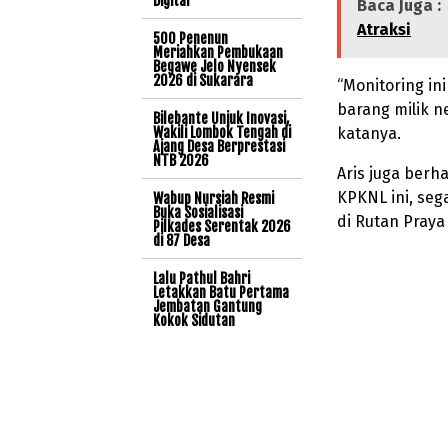
Digital
Baca Juga :
Atraksi
500 Penenun
Meriahkan Pembukaan
Begawe Jelo Nyensek
2026 di Sukarara
“Monitoring in
barang milik n
Bilebante Unjuk Inovasi,
Wakili Lombok Tengah di
katanya.
Ajang Desa Berprestasi
NTB 2026
Aris juga berh
KPKNL ini, seg
Wabup Nursiah Resmi
Buka Sosialisasi
di Rutan Praya
Pilkades Serentak 2026
di 87 Desa
Lalu Pathul Bahri
Letakkan Batu Pertama
Jembatan Gantung
Kokok Sidutan