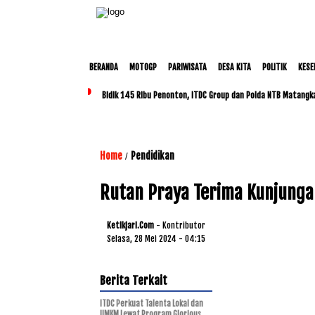
BERANDA
MOTOGP
PARIWISATA
DESA KITA
POLITIK
KESE
Bidik 145 Ribu Penonton, ITDC Group dan Polda NTB Matangk
Home
Pendidikan
/
Rutan Praya Terima Kunjung
Ketikjari.com
- Kontributor
Selasa, 28 Mei 2024 - 04:15
Berita Terkait
ITDC Perkuat Talenta Lokal dan
UMKM Lewat Program Glorious