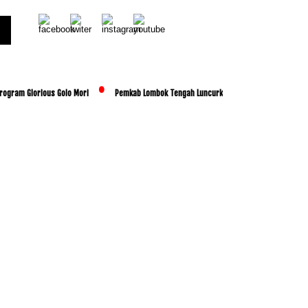
rogram Glorious Golo Mori
Pemkab Lombok Tengah Luncurkan BESTI, Libatkan Ribuan