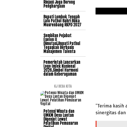
Rinjani Juga Borong
Penghargaan
Bupati Lombok Tengah
Lalu Pathul Bahri Buka
Musrenbang RKPD 2027
Sembilan Pejabat
Eselon II
Dimutasi,Bupati Pathul
Tegaskan Berbasis
Manajemen Talenta
Pemerintah Luncurkan
Logo Imlek Nasional
2026,Simbol Harmoni
dalam Keberagaman
KJ DESA KITA
”Terima kasih
Potensi Wisata dan
sinergitas dan 
UMKM Desa Lantan
Digenjot Lewat
Pelatihan Pemasaran