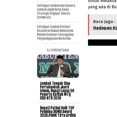
untuk melaksa
Poltekpar Lombok dan Samara
yang ada di Ru
Lombok Jajaki Kerja Sama
Strategis Siapkan Talenta
Pariwisata
Baca Juga :
Poltekpar Lombok Perkuat
Hadapan Ko
Kesadaran Hukum Mahasiswa
Melalui Seminar Pencegahan
Penyalahgunaan Narkotika
KJ PEMERINTAHAN
Lombok Tengah Siap
Pertahankan Juara
Umum, Bupati Lepas 56
Peserta Kafilah MTQ
XXXI NTB 2026
Bupati Pathul Raih TOP
Pembina BUMD Award
2026,PDAM Tirta Ardhia