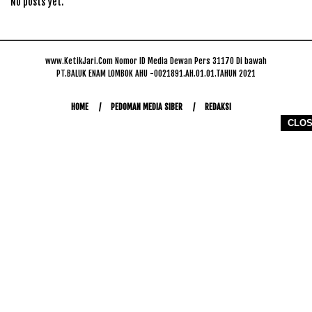
No posts yet.
www.KetikJari.Com Nomor ID Media Dewan Pers 31170 Di bawah
PT.BALUK ENAM LOMBOK AHU -0021891.AH.01.01.TAHUN 2021
HOME
PEDOMAN MEDIA SIBER
REDAKSI
CLO
COPYRIGHT © 2026 WWW.KETIKJARI.COM - ALL RIGHTS RESERVED