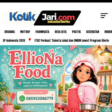
Urine,Hasilnya Negatif
SCROLL TO CONTINUE WITH CONTENT
BERANDA
MOTOGP
PARIWISATA
DESA KITA
POLITIK
KESEHATAN
HUKRI
nesia 2026
ITDC Perkuat Talenta Lokal dan UMKM Lewat Program Glorious Golo Mori