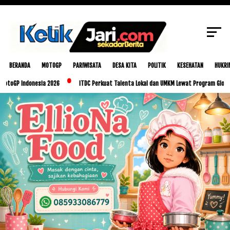
SCROLL TO CONTINUE WITH CONTENT
BERANDA
MOTOGP
PARIWISATA
DESA KITA
POLITIK
KESEHATAN
HUKRI
donesia 2026
ITDC Perkuat Talenta Lokal dan UMKM Lewat Program Glorious Golo Mo