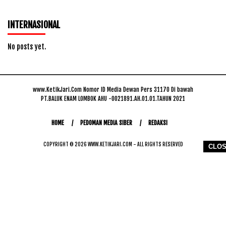
INTERNASIONAL
No posts yet.
www.KetikJari.Com Nomor ID Media Dewan Pers 31170 Di bawah
PT.BALUK ENAM LOMBOK AHU -0021891.AH.01.01.TAHUN 2021
HOME
PEDOMAN MEDIA SIBER
REDAKSI
COPYRIGHT © 2026 WWW.KETIKJARI.COM - ALL RIGHTS RESERVED
CLO