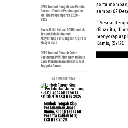
serta membang
DPRD Lombok Tengah dan Pemda
sampai 07 Des
Perkuat Fondasi Pembangunan
Melalui Propemperda 2026–
2027
.” Sesuai deng
diluar itu, di
Reses Wakil Ketua I DPRD Lombok
Tengah Lalu Muhamad
menyerap aspir
Akhyar,Siap Perjuangkan Aspirasi
Kamis, (5/12).
Masyarakat
DPRD Lombok Tengah Gelar
Paripurna PAW, Muhammad Najib
Daud Muhsin Resmi Dilantik Jadi
Anggota Dewan
KJ PEMERINTAHAN
Lombok Tengah Siap
Pertahankan Juara
Umum, Bupati Lepas 56
Peserta Kafilah MTQ
XXXI NTB 2026