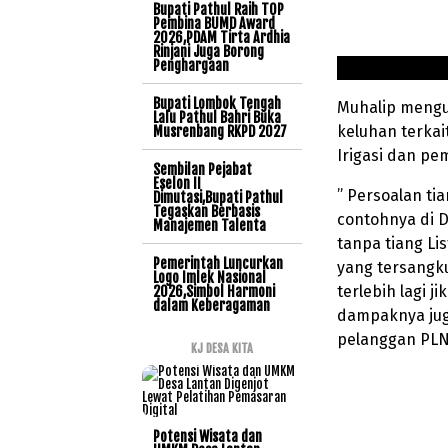
Bupati Pathul Raih TOP
Pembina BUMD Award
2026,PDAM Tirta Ardhia
Rinjani Juga Borong
Penghargaan
Bupati Lombok Tengah
Muhalip mengu
Lalu Pathul Bahri Buka
keluhan terkai
Musrenbang RKPD 2027
Irigasi dan p
Sembilan Pejabat
Eselon II
” Persoalan tia
Dimutasi,Bupati Pathul
Tegaskan Berbasis
contohnya di D
Manajemen Talenta
tanpa tiang Li
Pemerintah Luncurkan
yang tersangk
Logo Imlek Nasional
terlebih lagi j
2026,Simbol Harmoni
dalam Keberagaman
dampaknya jug
pelanggan PLN
KJ DESA KITA
Potensi Wisata dan