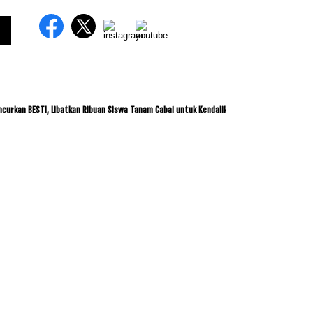
BESTI, Libatkan Ribuan Siswa Tanam Cabai untuk Kendalikan Inflasi
ITDC dan IMI J