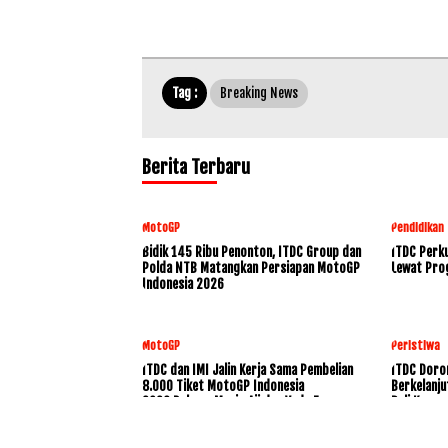
Tag :
Breaking News
Berita Terbaru
MotoGP
Pendidikan
Bidik 145 Ribu Penonton, ITDC Group dan
ITDC Perku
Polda NTB Matangkan Persiapan MotoGP
Lewat Pro
Indonesia 2026
MotoGP
Peristiwa
ITDC dan IMI Jalin Kerja Sama Pembelian
ITDC Doro
8.000 Tiket MotoGP Indonesia
Berkelanju
2026,Dukung Mario Aji dan Veda Ega
Bali Konse