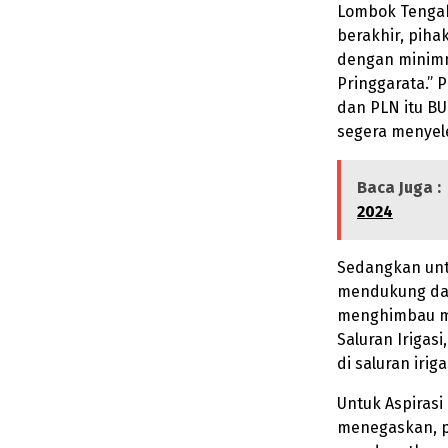
Lombok Tengah
berakhir, pih
dengan minimny
Pringgarata.” 
dan PLN itu B
segera menyele
Baca Juga :
2024
Sedangkan untu
mendukung da
menghimbau m
Saluran Iriga
di saluran irig
Untuk Aspiras
menegaskan, 