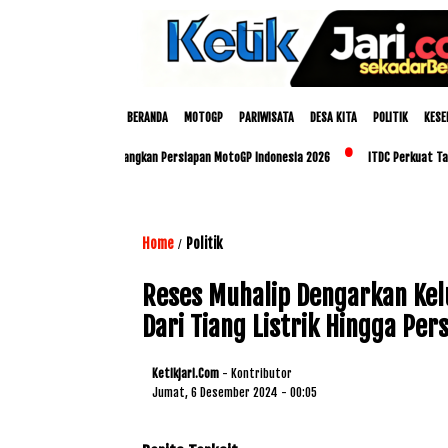
BERANDA
MOTOGP
PARIWISATA
DESA KITA
POLITIK
KESE
 dan Polda NTB Matangkan Persiapan MotoGP Indonesia 2026
ITDC Perkuat Talenta 
Home
Politik
/
Reses Muhalip Dengarkan Kel
Dari Tiang Listrik Hingga Pers
Ketikjari.com
- Kontributor
Jumat, 6 Desember 2024 - 00:05