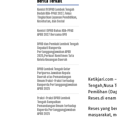
Berita Terkait
Komisi IV DPRD Lombok Tengah
Bedah KUA-PPAS 2027, Fokus
Tingkatkan Layanan Pendidikan,
Kesehatan, dan Sosial
Komisi I DPRD Bahas KUA-PPAS
APBD 2027 Bersama OPD
DPRD dan Pemkab Lombok Tengah
Sepakati Ranperda
Pertanggungjawaban APBD
2025,Perkuat Komitmen Tata
Kelola Keuangan Daerah
DPRD Lombok Tengah Gelar
Paripurna Jawaban Kepala
Daerah atas Pemandangan
Ketikjari.com
Umum Fraksi-Fraksi terhadap
Ranperda Pertanggungjawaban
Tengah,Nusa Te
APBD 2025
Pemilihan (Dap
Reses.di enam t
Fraksi-Fraksi DPRD Lombok
Tengah Sampaikan
Pemandangan Umum terhadap
Reses yang be
Raperda Pertanggungjawaban
APBD 2025
masyarakat, 