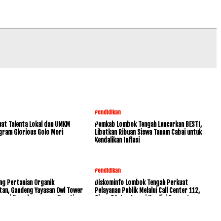
Pendidikan
at Talenta Lokal dan UMKM
Pemkab Lombok Tengah Luncurkan BESTI,
gram Glorious Golo Mori
Libatkan Ribuan Siswa Tanam Cabai untuk
Kendalikan Inflasi
Pendidikan
ng Pertanian Organik
Diskominfo Lombok Tengah Perkuat
tan, Gandeng Yayasan Owl Tower
Pelayanan Publik Melalui Call Center 112,
rvasi Keanekaragaman Hayati
Siaga 24 Jam Layani Kondisi Darurat