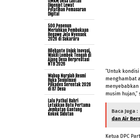
UMKM Desa Lantan
Digenjot Lewat
Pelatihan Pemasaran
Digital
500 Penenun
Meriahkan Pembukaan
Begawe Jelo Nyensek
2026 di Sukarara
Bilebante Unjuk Inovasi,
Wakili Lombok Tengah di
Ajang Desa Berprestasi
NTB 2026
“Untuk kondisi
Wabup Nursiah Resmi
menghambat al
Buka Sosialisasi
Pilkades Serentak 2026
menyebabkan g
di 87 Desa
musim hujan,” 
Lalu Pathul Bahri
Letakkan Batu Pertama
Jembatan Gantung
Baca Juga :
Kokok Sidutan
dan Air Bers
Ketua DPC Par