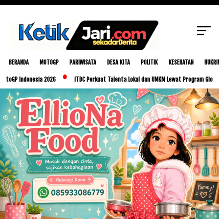
SCROLL TO CONTINUE WITH CONTENT
BERANDA
MOTOGP
PARIWISATA
DESA KITA
POLITIK
KESEHATAN
HUKRI
donesia 2026
ITDC Perkuat Talenta Lokal dan UMKM Lewat Program Glorious Golo M