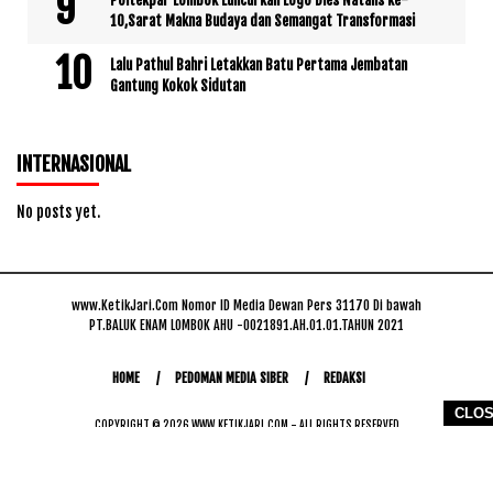
10,Sarat Makna Budaya dan Semangat Transformasi
Lalu Pathul Bahri Letakkan Batu Pertama Jembatan
Gantung Kokok Sidutan
INTERNASIONAL
No posts yet.
www.KetikJari.Com Nomor ID Media Dewan Pers 31170 Di bawah
PT.BALUK ENAM LOMBOK AHU -0021891.AH.01.01.TAHUN 2021
HOME
PEDOMAN MEDIA SIBER
REDAKSI
CLO
COPYRIGHT © 2026 WWW.KETIKJARI.COM - ALL RIGHTS RESERVED