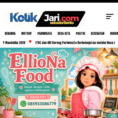
SCROLL TO CONTINUE WITH CONTENT
BERANDA
MOTOGP
PARIWISATA
DESA KITA
POLITIK
KESEHATAN
HUKRI
dalika 2026
ITDC dan BRI Dorong Pariwisata Berkelanjutan melalui Nusa Dua Eco M