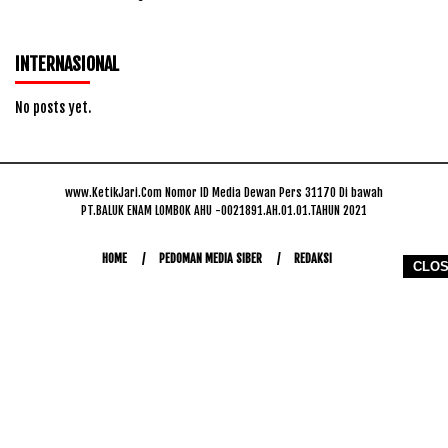
INTERNASIONAL
No posts yet.
www.KetikJari.Com Nomor ID Media Dewan Pers 31170 Di bawah
PT.BALUK ENAM LOMBOK AHU -0021891.AH.01.01.TAHUN 2021
HOME
PEDOMAN MEDIA SIBER
REDAKSI
CLO
COPYRIGHT © 2026 WWW.KETIKJARI.COM - ALL RIGHTS RESERVED