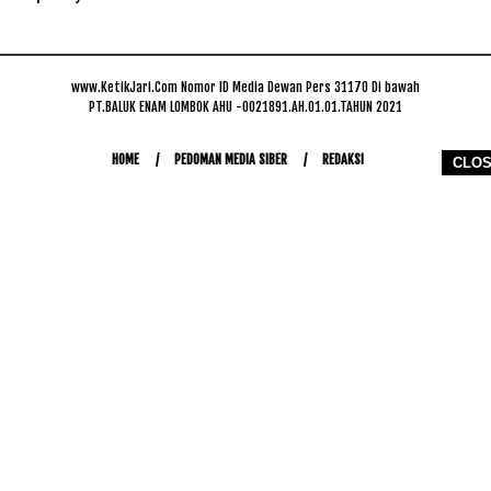
www.KetikJari.Com Nomor ID Media Dewan Pers 31170 Di bawah
PT.BALUK ENAM LOMBOK AHU -0021891.AH.01.01.TAHUN 2021
HOME
PEDOMAN MEDIA SIBER
REDAKSI
CLO
COPYRIGHT © 2026 WWW.KETIKJARI.COM - ALL RIGHTS RESERVED