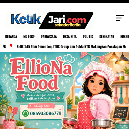
SCROLL TO CONTINUE WITH CONTENT
BERANDA
MOTOGP
PARIWISATA
DESA KITA
POLITIK
KESEHATAN
HUKRI
Bidik 145 Ribu Penonton, ITDC Group dan Polda NTB Matangkan Persiapan MotoGP Ind