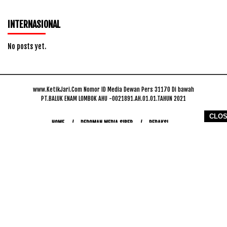
INTERNASIONAL
No posts yet.
www.KetikJari.Com Nomor ID Media Dewan Pers 31170 Di bawah
PT.BALUK ENAM LOMBOK AHU -0021891.AH.01.01.TAHUN 2021
CLO
HOME
PEDOMAN MEDIA SIBER
REDAKSI
COPYRIGHT © 2026 WWW.KETIKJARI.COM - ALL RIGHTS RESERVED