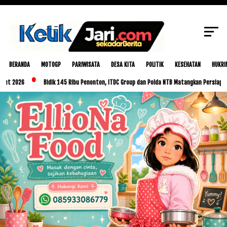
SCROLL TO CONTINUE WITH CONTENT
BERANDA
MOTOGP
PARIWISATA
DESA KITA
POLITIK
KESEHATAN
HUKRI
26
Bidik 145 Ribu Penonton, ITDC Group dan Polda NTB Matangkan Persiapan MotoG