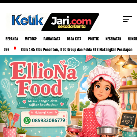
SCROLL TO CONTINUE WITH CONTENT
BERANDA
MOTOGP
PARIWISATA
DESA KITA
POLITIK
KESEHATAN
HUKRI
Bidik 145 Ribu Penonton, ITDC Group dan Polda NTB Matangkan Persiapan MotoGP Ind