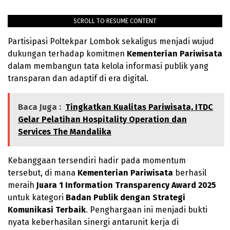
SCROLL TO RESUME CONTENT
Partisipasi Poltekpar Lombok sekaligus menjadi wujud
dukungan terhadap komitmen
Kementerian Pariwisata
dalam membangun tata kelola informasi publik yang
transparan dan adaptif di era digital.
Baca Juga :
Tingkatkan Kualitas Pariwisata, ITDC
Gelar Pelatihan Hospitality Operation dan
Services The Mandalika
Kebanggaan tersendiri hadir pada momentum
tersebut, di mana
Kementerian Pariwisata
berhasil
meraih
Juara 1 Information Transparency Award 2025
untuk kategori
Badan Publik dengan Strategi
Komunikasi Terbaik
. Penghargaan ini menjadi bukti
nyata keberhasilan sinergi antarunit kerja di