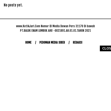
No posts yet.
www.KetikJari.Com Nomor ID Media Dewan Pers 31170 Di bawah
PT.BALUK ENAM LOMBOK AHU -0021891.AH.01.01.TAHUN 2021
HOME
PEDOMAN MEDIA SIBER
REDAKSI
CLO
COPYRIGHT © 2026 WWW.KETIKJARI.COM - ALL RIGHTS RESERVED