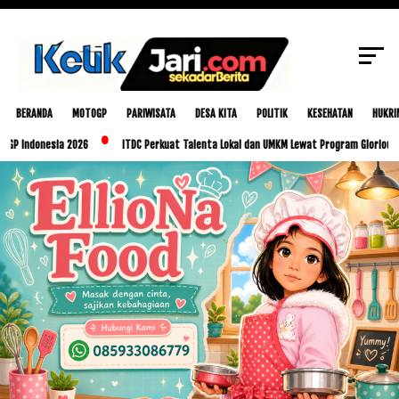
SCROLL TO CONTINUE WITH CONTENT
BERANDA
MOTOGP
PARIWISATA
DESA KITA
POLITIK
KESEHATAN
HUKRI
nesia 2026
ITDC Perkuat Talenta Lokal dan UMKM Lewat Program Glorious Golo Mori