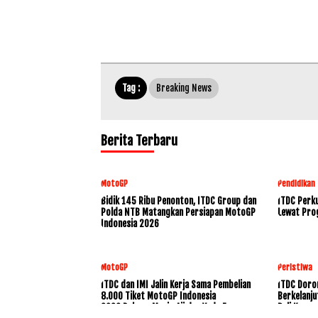
Tag :
Breaking News
Berita Terbaru
MotoGP
Pendidikan
Bidik 145 Ribu Penonton, ITDC Group dan
ITDC Perku
Polda NTB Matangkan Persiapan MotoGP
Lewat Pro
Indonesia 2026
MotoGP
Peristiwa
ITDC dan IMI Jalin Kerja Sama Pembelian
ITDC Doro
8.000 Tiket MotoGP Indonesia
Berkelanju
2026,Dukung Mario Aji dan Veda Ega
Bali Konse