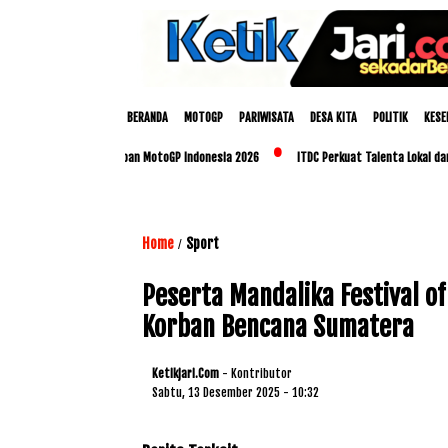
BERANDA
MOTOGP
PARIWISATA
DESA KITA
POLITIK
KESE
B Matangkan Persiapan MotoGP Indonesia 2026
ITDC Perkuat Talenta Lokal dan UMK
Home
Sport
/
Peserta Mandalika Festival o
Korban Bencana Sumatera
Ketikjari.com
- Kontributor
Sabtu, 13 Desember 2025 - 10:32