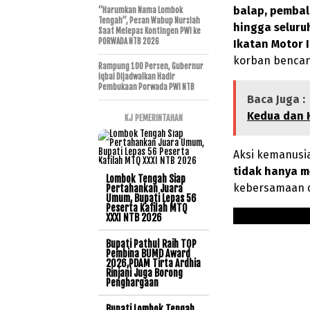
balap, pembala
“Harumkan Nama Lombok
Tengah”, Pesan Wabup Nursiah
hingga seluru
Saat Melepas Kontingen PWI ke
PORWADA NTB 2026
Ikatan Motor I
korban bencan
Rampung 100 Persen, Gubernur
Iqbal Dijadwalkan Hadir
Pembukaan Porwada PWI NTB
Baca Juga :
Kedua dan K
KJ PEMERINTAHAN
Aksi kemanusi
tidak hanya m
Lombok Tengah Siap
kebersamaan da
Pertahankan Juara
Umum, Bupati Lepas 56
Peserta Kafilah MTQ
XXXI NTB 2026
Bupati Pathul Raih TOP
Pembina BUMD Award
2026,PDAM Tirta Ardhia
Rinjani Juga Borong
Penghargaan
Bupati Lombok Tengah