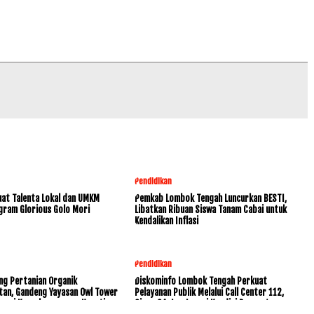
Pendidikan
at Talenta Lokal dan UMKM
Pemkab Lombok Tengah Luncurkan BESTI,
gram Glorious Golo Mori
Libatkan Ribuan Siswa Tanam Cabai untuk
Kendalikan Inflasi
Pendidikan
ng Pertanian Organik
Diskominfo Lombok Tengah Perkuat
tan, Gandeng Yayasan Owl Tower
Pelayanan Publik Melalui Call Center 112,
rvasi Keanekaragaman Hayati
Siaga 24 Jam Layani Kondisi Darurat