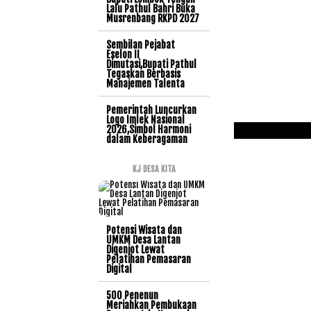
Lalu Pathul Bahri Buka
Musrenbang RKPD 2027
Sembilan Pejabat
Eselon II
Dimutasi,Bupati Pathul
Tegaskan Berbasis
Manajemen Talenta
Pemerintah Luncurkan
Logo Imlek Nasional
2026,Simbol Harmoni
dalam Keberagaman
KJ DESA KITA
Potensi Wisata dan
UMKM Desa Lantan
Digenjot Lewat
Pelatihan Pemasaran
Digital
500 Penenun
Meriahkan Pembukaan