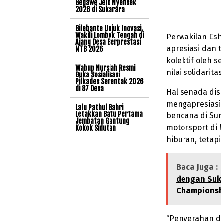
Begawe Jelo Nyensek
2026 di Sukarara
Bilebante Unjuk Inovasi,
Wakili Lombok Tengah di
Perwakilan Es
Ajang Desa Berprestasi
apresiasi dan 
NTB 2026
kolektif oleh 
Wabup Nursiah Resmi
nilai solidarit
Buka Sosialisasi
Pilkades Serentak 2026
di 87 Desa
Hal senada di
mengapresiasi
Lalu Pathul Bahri
Letakkan Batu Pertama
bencana di Su
Jembatan Gantung
motorsport di 
Kokok Sidutan
hiburan, teta
Baca Juga :
dengan Suk
Champions
“Penyerahan d