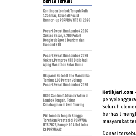
Berita Terkait
Kontingen Lombok Tengah Raih
125 Emas, Kokoh di Posisi
Runner-up PORPROV NTB XII 2026
Pocari Sweat Run Lombok 2026
Sukses Besar, 9.200 Pelari
Dongkrak Sport Tourism dan
Ekonomi NTB
Pocari Sweat Run Lombok 2026
Sukses,Pemprov NTB Bidik Jadi
Ajang Marathon Kelas Dunia
Okupansi Hotel di The Mandalika
Tembus 100 Persen Jelang
Pocari Sweat Run Lombok 2026
Ketikjari.com
RGOG Santuni 150 Anak Yatim di
penyelenggar
Lombok Tengah, Tebar
Kebahagiaan di Awal Touring
Seluruh elemen
berhasil meng
PWI Lombok Tengah Bangga
Torehkan Prestasi di PORWADA
masyarakat t
NTB 2026,Hampir 10 Atlet Lolos
ke PORWANAS
Donasi tersebu