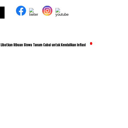
an Ribuan Siswa Tanam Cabai untuk Kendalikan Inflasi
ITDC dan IMI Jalin Kerja Sa