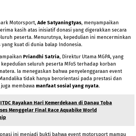
hark Motorsport,
Ade Satyaningtyas
, menyampaikan
terima kasih atas inisiatif donasi yang digerakkan secara
seluruh peserta. Menurutnya, kepedulian ini mencerminkan
as yang kuat di dunia balap Indonesia.
sampaikan
Priandhi Satria
, Direktur Utama MGPA, yang
 kepedulian seluruh peserta MFoS terhadap korban
matera. Ia menegaskan bahwa penyelenggaraan event
Mandalika tidak hanya berorientasi pada prestasi dan
pi juga membawa
manfaat sosial yang nyata
.
ITDC Rayakan Hari Kemerdekaan di Danau Toba
ses Menggelar Final Race Aquabike World
hip
onasi ini menjadi bukti bahwa event motorsport mampu