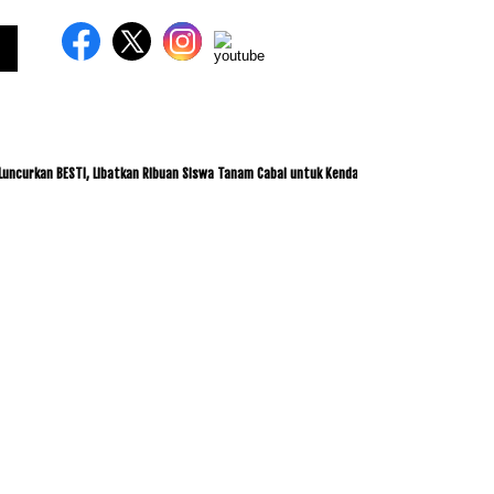
an BESTI, Libatkan Ribuan Siswa Tanam Cabai untuk Kendalikan Inflasi
ITDC dan I