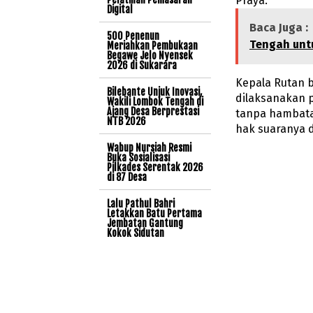
Praya.
Digital
Baca Juga :
500 Penenun
Tengah untu
Meriahkan Pembukaan
Begawe Jelo Nyensek
2026 di Sukarara
Kepala Rutan 
Bilebante Unjuk Inovasi,
dilaksanakan p
Wakili Lombok Tengah di
Ajang Desa Berprestasi
tanpa hambata
NTB 2026
hak suaranya 
Wabup Nursiah Resmi
Buka Sosialisasi
Pilkades Serentak 2026
di 87 Desa
Lalu Pathul Bahri
Letakkan Batu Pertama
Jembatan Gantung
Kokok Sidutan