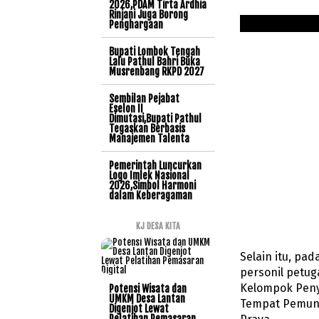
2026,PDAM Tirta Ardhia
Rinjani Juga Borong
Penghargaan
Bupati Lombok Tengah
Lalu Pathul Bahri Buka
Musrenbang RKPD 2027
Sembilan Pejabat
Eselon II
Dimutasi,Bupati Pathul
Tegaskan Berbasis
Manajemen Talenta
Pemerintah Luncurkan
Logo Imlek Nasional
2026,Simbol Harmoni
dalam Keberagaman
KJ DESA KITA
Selain itu, pa
personil petu
Kelompok Peny
Potensi Wisata dan
UMKM Desa Lantan
Tempat Pemung
Digenjot Lewat
Pelatihan Pemasaran