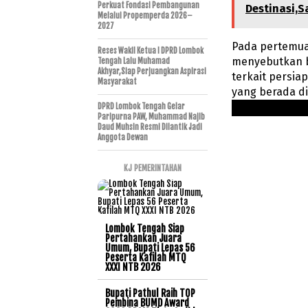
Perkuat Fondasi Pembangunan
Destinasi,
Melalui Propemperda 2026–
2027
Pada pertemua
Reses Wakil Ketua I DPRD Lombok
menyebutkan b
Tengah Lalu Muhamad
Akhyar,Siap Perjuangkan Aspirasi
terkait persia
Masyarakat
yang berada di
DPRD Lombok Tengah Gelar
Paripurna PAW, Muhammad Najib
Daud Muhsin Resmi Dilantik Jadi
Anggota Dewan
KJ PEMERINTAHAN
Lombok Tengah Siap
Pertahankan Juara
Umum, Bupati Lepas 56
Peserta Kafilah MTQ
XXXI NTB 2026
Bupati Pathul Raih TOP
Pembina BUMD Award