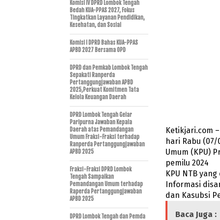
Komisi IV DPRD Lombok Tengah
Bedah KUA-PPAS 2027, Fokus
Tingkatkan Layanan Pendidikan,
Kesehatan, dan Sosial
Komisi I DPRD Bahas KUA-PPAS
APBD 2027 Bersama OPD
DPRD dan Pemkab Lombok Tengah
Sepakati Ranperda
Pertanggungjawaban APBD
2025,Perkuat Komitmen Tata
Kelola Keuangan Daerah
DPRD Lombok Tengah Gelar
Paripurna Jawaban Kepala
Ketikjari.com
Daerah atas Pemandangan
Umum Fraksi-Fraksi terhadap
hari Rabu (07/
Ranperda Pertanggungjawaban
Umum (KPU) Pro
APBD 2025
pemilu 2024
Fraksi-Fraksi DPRD Lombok
KPU NTB yang d
Tengah Sampaikan
Informasi disa
Pemandangan Umum terhadap
Raperda Pertanggungjawaban
dan Kasubsi Pe
APBD 2025
Baca Juga :
DPRD Lombok Tengah dan Pemda