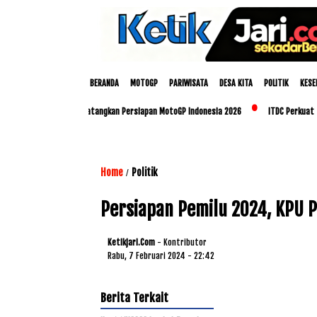
BERANDA
MOTOGP
PARIWISATA
DESA KITA
POLITIK
KESE
oup dan Polda NTB Matangkan Persiapan MotoGP Indonesia 2026
ITDC Perkuat Talen
Home
Politik
/
Persiapan Pemilu 2024, KPU P
Ketikjari.com
- Kontributor
Rabu, 7 Februari 2024 - 22:42
Berita Terkait