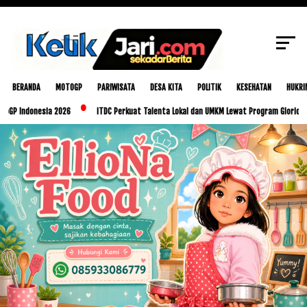
SCROLL TO CONTINUE WITH CONTENT
BERANDA
MOTOGP
PARIWISATA
DESA KITA
POLITIK
KESEHATAN
HUKRI
nesia 2026
ITDC Perkuat Talenta Lokal dan UMKM Lewat Program Glorious Golo Mori