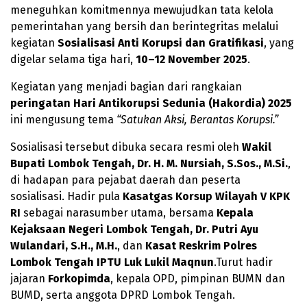
meneguhkan komitmennya mewujudkan tata kelola
pemerintahan yang bersih dan berintegritas melalui
kegiatan
Sosialisasi Anti Korupsi dan Gratifikasi
, yang
digelar selama tiga hari,
10–12 November 2025
.
Kegiatan yang menjadi bagian dari rangkaian
peringatan Hari Antikorupsi Sedunia (Hakordia) 2025
ini mengusung tema
“Satukan Aksi, Berantas Korupsi.”
Sosialisasi tersebut dibuka secara resmi oleh
Wakil
Bupati Lombok Tengah, Dr. H. M. Nursiah, S.Sos., M.Si.
,
di hadapan para pejabat daerah dan peserta
sosialisasi. Hadir pula
Kasatgas Korsup Wilayah V KPK
RI
sebagai narasumber utama, bersama
Kepala
Kejaksaan Negeri Lombok Tengah, Dr. Putri Ayu
Wulandari, S.H., M.H.
, dan
Kasat Reskrim Polres
Lombok Tengah IPTU Luk Lukil Maqnun
.Turut hadir
jajaran
Forkopimda
, kepala OPD, pimpinan BUMN dan
BUMD, serta anggota DPRD Lombok Tengah.