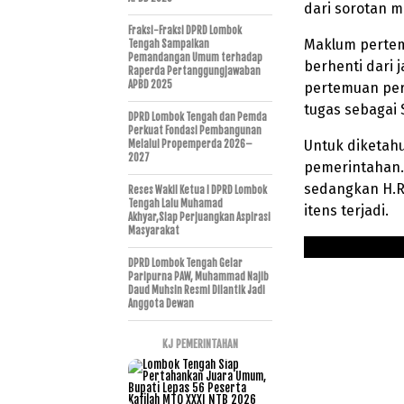
dari sorotan m
Fraksi-Fraksi DPRD Lombok
Maklum pertemu
Tengah Sampaikan
Pemandangan Umum terhadap
berhenti dari 
Raperda Pertanggungjawaban
APBD 2025
pertemuan per
tugas sebagai 
DPRD Lombok Tengah dan Pemda
Perkuat Fondasi Pembangunan
Untuk diketahu
Melalui Propemperda 2026–
2027
pemerintahan.P
sedangkan H.R
Reses Wakil Ketua I DPRD Lombok
Tengah Lalu Muhamad
itens terjadi.
Akhyar,Siap Perjuangkan Aspirasi
Masyarakat
DPRD Lombok Tengah Gelar
Paripurna PAW, Muhammad Najib
Daud Muhsin Resmi Dilantik Jadi
Anggota Dewan
KJ PEMERINTAHAN