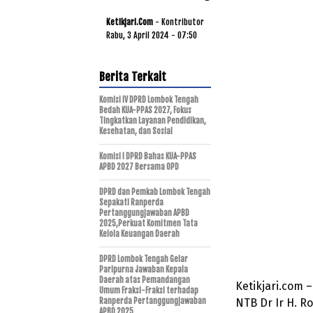
Ketikjari.com
- Kontributor
Rabu, 3 April 2024 - 07:50
Berita Terkait
Komisi IV DPRD Lombok Tengah
Bedah KUA-PPAS 2027, Fokus
Tingkatkan Layanan Pendidikan,
Kesehatan, dan Sosial
Komisi I DPRD Bahas KUA-PPAS
APBD 2027 Bersama OPD
DPRD dan Pemkab Lombok Tengah
Sepakati Ranperda
Pertanggungjawaban APBD
2025,Perkuat Komitmen Tata
Kelola Keuangan Daerah
DPRD Lombok Tengah Gelar
Paripurna Jawaban Kepala
Daerah atas Pemandangan
Ketikjari.com 
Umum Fraksi-Fraksi terhadap
Ranperda Pertanggungjawaban
NTB Dr Ir H. R
APBD 2025