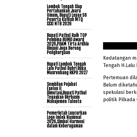
Lombok Tengah Siap
Pertahankan Juara
Umum, Bupati Lepas 56
Peserta Kafilah MTQ
XXXI NTB 2026
Bupati Pathul Raih TOP
Pembina BUMD Award
2026,PDAM Tirta Ardhia
Rinjani Juga Borong
Penghargaan
Kedatangan ma
Bupati Lombok Tengah
Tengah H.Lalu 
Lalu Pathul Bahri Buka
Musrenbang RKPD 2027
Pertemuan dila
Sembilan Pejabat
Belum diketah
Eselon II
spekulasi ber
Dimutasi,Bupati Pathul
Tegaskan Berbasis
politik Pilkad
Manajemen Talenta
Pemerintah Luncurkan
Logo Imlek Nasional
2026,Simbol Harmoni
dalam Keberagaman