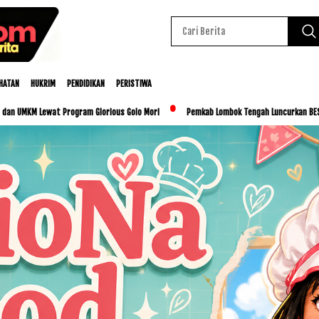
HATAN
HUKRIM
PENDIDIKAN
PERISTIWA
gram Glorious Golo Mori
Pemkab Lombok Tengah Luncurkan BESTI, Libatkan Ribuan S
Baca Juga :
Lewat Kompetisi Futsal