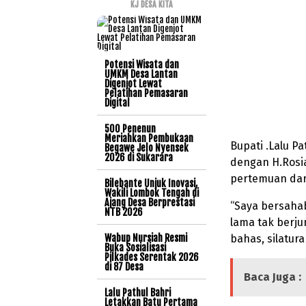
KJ DESA KITA
Potensi Wisata dan
UMKM Desa Lantan
Digenjot Lewat
Pelatihan Pemasaran
Digital
500 Penenun
Meriahkan Pembukaan
Bupati .Lalu P
Begawe Jelo Nyensek
2026 di Sukarara
dengan H.Rosia
pertemuan dar
Bilebante Unjuk Inovasi,
Wakili Lombok Tengah di
Ajang Desa Berprestasi
“Saya bersahab
NTB 2026
lama tak berju
Wabup Nursiah Resmi
bahas, silatur
Buka Sosialisasi
Pilkades Serentak 2026
di 87 Desa
Baca Juga :
Lalu Pathul Bahri
Letakkan Batu Pertama