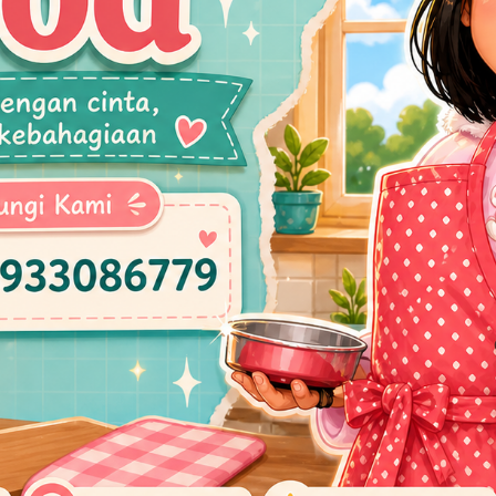
Putri,Orang Muda Ganjar Bangkitkan Gairah
Olahraga Perempuan di NTB