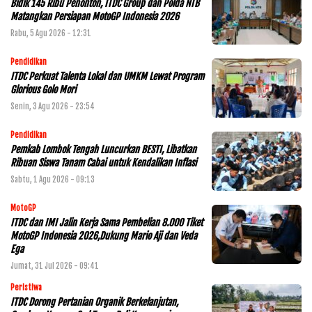
Bidik 145 Ribu Penonton, ITDC Group dan Polda NTB
Matangkan Persiapan MotoGP Indonesia 2026
Rabu, 5 Agu 2026 - 12:31
Pendidikan
ITDC Perkuat Talenta Lokal dan UMKM Lewat Program
Glorious Golo Mori
Senin, 3 Agu 2026 - 23:54
Pendidikan
Pemkab Lombok Tengah Luncurkan BESTI, Libatkan
Ribuan Siswa Tanam Cabai untuk Kendalikan Inflasi
Sabtu, 1 Agu 2026 - 09:13
MotoGP
ITDC dan IMI Jalin Kerja Sama Pembelian 8.000 Tiket
MotoGP Indonesia 2026,Dukung Mario Aji dan Veda
Ega
Jumat, 31 Jul 2026 - 09:41
Peristiwa
ITDC Dorong Pertanian Organik Berkelanjutan,