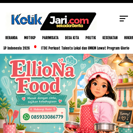
SCROLL TO CONTINUE WITH CONTENT
BERANDA
MOTOGP
PARIWISATA
DESA KITA
POLITIK
KESEHATAN
HUKRI
sia 2026
ITDC Perkuat Talenta Lokal dan UMKM Lewat Program Glorious Golo Mori