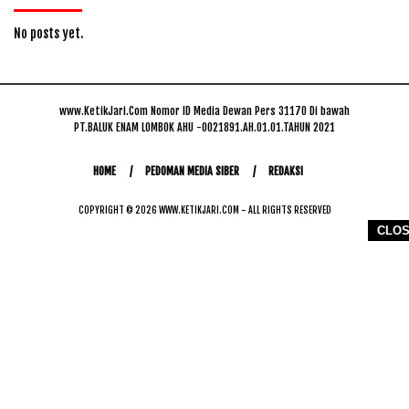
No posts yet.
www.KetikJari.Com Nomor ID Media Dewan Pers 31170 Di bawah
PT.BALUK ENAM LOMBOK AHU -0021891.AH.01.01.TAHUN 2021
HOME
PEDOMAN MEDIA SIBER
REDAKSI
COPYRIGHT © 2026 WWW.KETIKJARI.COM - ALL RIGHTS RESERVED
CLO