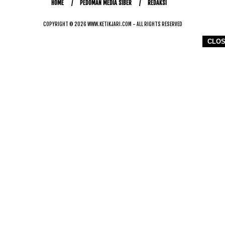
HOME
PEDOMAN MEDIA SIBER
REDAKSI
COPYRIGHT © 2026 WWW.KETIKJARI.COM - ALL RIGHTS RESERVED
CLO