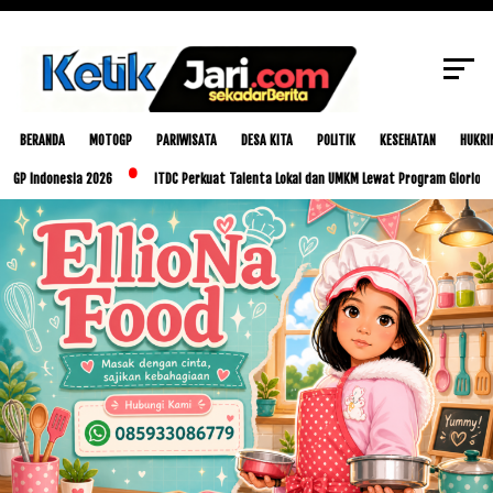
SCROLL TO CONTINUE WITH CONTENT
BERANDA
MOTOGP
PARIWISATA
DESA KITA
POLITIK
KESEHATAN
HUKRI
esia 2026
ITDC Perkuat Talenta Lokal dan UMKM Lewat Program Glorious Golo Mori