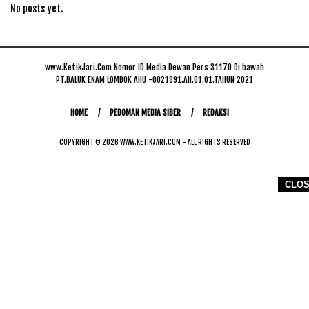
No posts yet.
www.KetikJari.Com Nomor ID Media Dewan Pers 31170 Di bawah
PT.BALUK ENAM LOMBOK AHU -0021891.AH.01.01.TAHUN 2021
HOME
PEDOMAN MEDIA SIBER
REDAKSI
COPYRIGHT © 2026 WWW.KETIKJARI.COM - ALL RIGHTS RESERVED
CLO