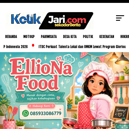
SCROLL TO CONTINUE WITH CONTENT
BERANDA
MOTOGP
PARIWISATA
DESA KITA
POLITIK
KESEHATAN
HUKRI
sia 2026
ITDC Perkuat Talenta Lokal dan UMKM Lewat Program Glorious Golo Mori