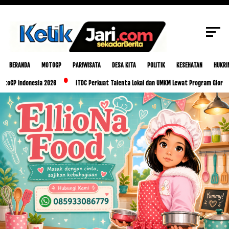
SCROLL TO CONTINUE WITH CONTENT
BERANDA
MOTOGP
PARIWISATA
DESA KITA
POLITIK
KESEHATAN
HUKRI
ndonesia 2026
ITDC Perkuat Talenta Lokal dan UMKM Lewat Program Glorious Golo M