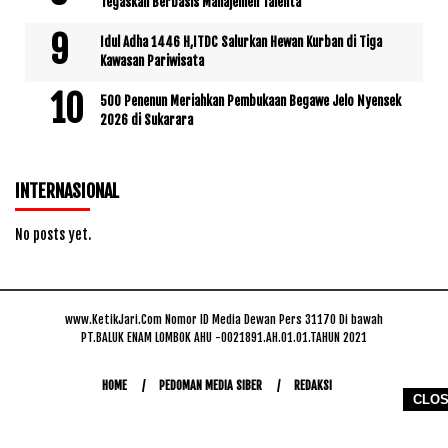
Tegaskan Berbasis Manajemen Talenta
Idul Adha 1446 H,ITDC Salurkan Hewan Kurban di Tiga
Kawasan Pariwisata
500 Penenun Meriahkan Pembukaan Begawe Jelo Nyensek
2026 di Sukarara
INTERNASIONAL
No posts yet.
www.KetikJari.Com Nomor ID Media Dewan Pers 31170 Di bawah
PT.BALUK ENAM LOMBOK AHU -0021891.AH.01.01.TAHUN 2021
HOME
PEDOMAN MEDIA SIBER
REDAKSI
CLO
COPYRIGHT © 2026 WWW.KETIKJARI.COM - ALL RIGHTS RESERVED