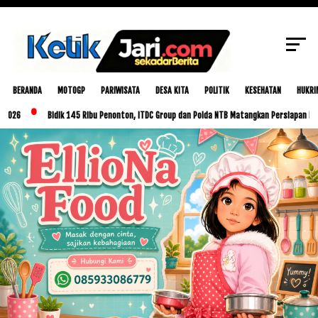
SCROLL TO CONTINUE WITH CONTENT
BERANDA
MOTOGP
PARIWISATA
DESA KITA
POLITIK
KESEHATAN
HUKRI
Bidik 145 Ribu Penonton, ITDC Group dan Polda NTB Matangkan Persiapan MotoGP In