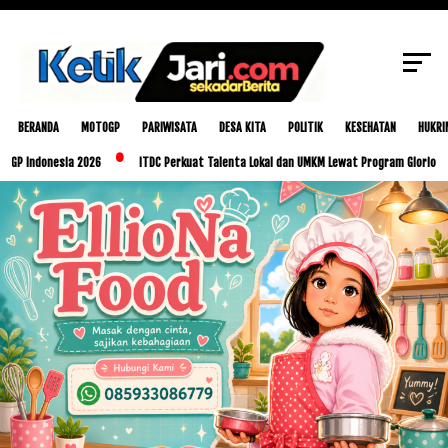
SCROLL TO CONTINUE WITH CONTENT
BERANDA
MOTOGP
PARIWISATA
DESA KITA
POLITIK
KESEHATAN
HUKRI
esia 2026
ITDC Perkuat Talenta Lokal dan UMKM Lewat Program Glorious Golo Mori