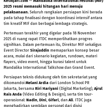
Ketikjari.com
—
Mandalika International Festival (MIF)
2025 resmi memasuki hitungan hari menuju
pelaksanaan.
Seluruh rangkaian persiapan kini berada
pada tahap finalisasi dengan koordinasi intensif antara
tim kreatif MIF dan berbagai lembaga strategis.
Pertemuan terakhir yang digelar pada 18 November
2025 di ruang rapat ITDC memperlihatkan progres
signifikan. Dalam pertemuan itu, Direktur MIF sekaligus
Event Director
Sirajuddin
memaparkan konsep besar
acara, mulai dari skenario kegiatan, rundown, materi
flayers, video event, hingga kurasi talent untuk
Mandalika International Talkshow dan Grand Event.
Persiapan teknis didukung oleh tim sekretariat yang
dikomandoi
Melani Ardia
dari London School PR
Jakarta, bersama
Riri Hariyani
(Digital Marketing),
Ajrul
Rais Anda
(Video Editing & Design), serta tim tour-
operasional:
Nadin
,
Dini
,
Gifari
, dan
Ali
. ITDC juga
menghadirkan sembilan personel dari divisi