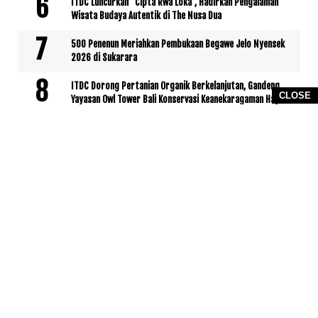
ITDC Luncurkan “Cipta Rwa Loka”, Hadirkan Pengalaman
Wisata Budaya Autentik di The Nusa Dua
500 Penenun Meriahkan Pembukaan Begawe Jelo Nyensek
2026 di Sukarara
ITDC Dorong Pertanian Organik Berkelanjutan, Gandeng
CLOSE
Yayasan Owl Tower Bali Konservasi Keanekaragaman Hayati
Sembilan Pejabat Eselon II Dimutasi,Bupati Pathul
Tegaskan Berbasis Manajemen Talenta
Idul Adha 1446 H,ITDC Salurkan Hewan Kurban di Tiga
Kawasan Pariwisata
INTERNASIONAL
No posts yet.